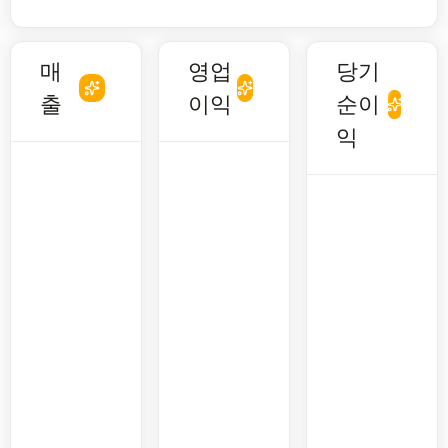
매
영업
당기
출
이익
순이
익