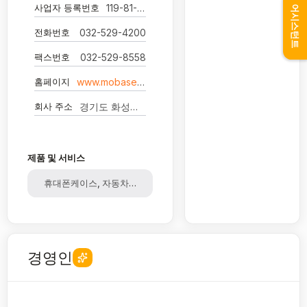
사업자 등록번호
119-81-30151
어시스턴트
전화번호
032-529-4200
팩스번호
032-529-8558
홈페이지
www.mobase.com
회사 주소
경기도 화성시 동탄첨단산업1로 73 (영천동)
제품 및 서비스
휴대폰케이스, 자동차부품, 재봉기, 자수기, 휴대폰부품
경영인