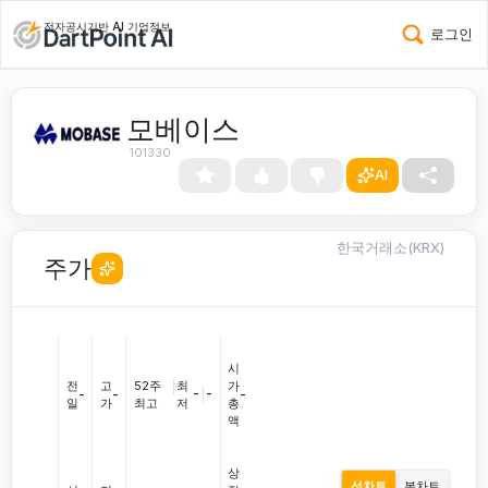
전자공시기반 AI 기업정보
로그인
모베이스
101330
AI
한국거래소(KRX)
주가
시
전
고
52주
|
최
가
-
|
-
-
-
-
일
가
최고
저
총
액
상
선차트
봉차트