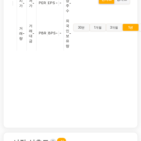
시
저
장
|
PER
|
EPS
-
|
-
-
-
-
가
가
주
수
외
거
국
30분
1개월
3개월
1년
거
래
인
PBR
|
BPS
-
|
-
래
-
-
-
대
보
량
금
유
량