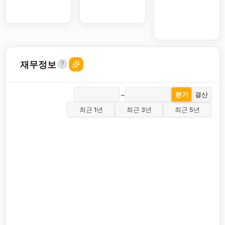
재무정보
~
분기
결산
최근 1년
최근 3년
최근 5년