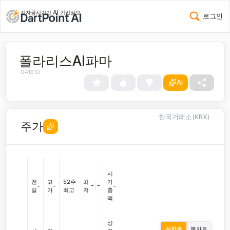
전자공시기반 AI 기업정보
로그인
폴라리스AI파마
041910
AI
한국거래소(KRX)
주가
시
전
고
52주
|
최
가
-
|
-
-
-
-
일
가
최고
저
총
액
상
선차트
봉차트