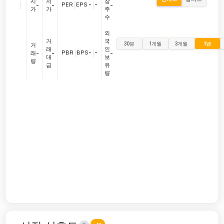
시
저
장
|
PER
|
EPS
-
|
-
-
-
-
가
가
주
수
외
거
국
30분
1개월
3개월
1년
거
래
인
PBR
|
BPS
-
|
-
래
-
-
-
대
보
량
금
유
량