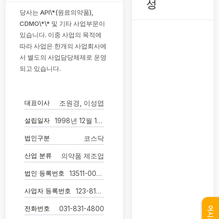
성
당사는 API\*(원료의약품),
CDMO\*\* 및 기타 사업부문이
있습니다. 이중 사업의 목적에
따라 사업은 한개의 사업회사에
서 별도의 사업담당체제로 운영
되고 있습니다.
대표이사
조원경, 이성엽
설립일자
1998년 12월 17일
법인구분
코스닥
산업 분류
의약품 제조업
법인 등록번호
13511-0047782
사업자 등록번호
123-81-47345
전화번호
031-831-4800