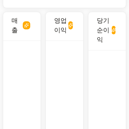
매
영업
당기
출
이익
순이
익