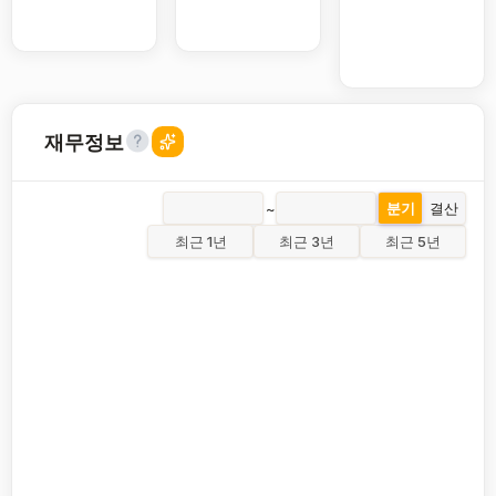
재무정보
~
분기
결산
최근 1년
최근 3년
최근 5년