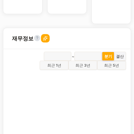
재무정보
~
분기
결산
최근 1년
최근 3년
최근 5년