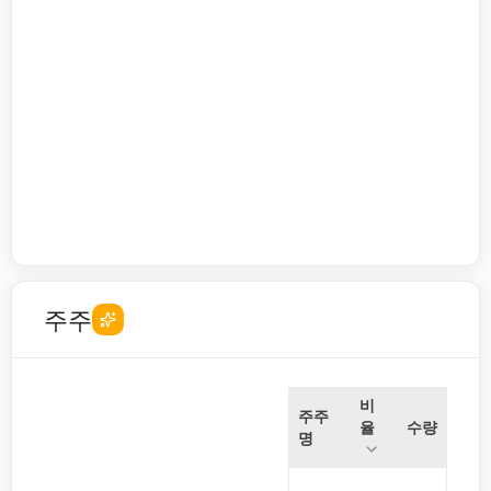
주주
비
주주
율
수량
명