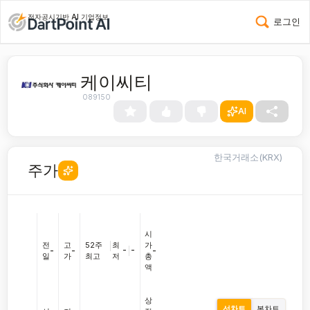
전자공시기반 AI 기업정보
로그인
케이씨티
089150
AI
한국거래소(KRX)
주가
시
전
고
52주
|
최
가
-
|
-
-
-
-
일
가
최고
저
총
액
상
선차트
봉차트