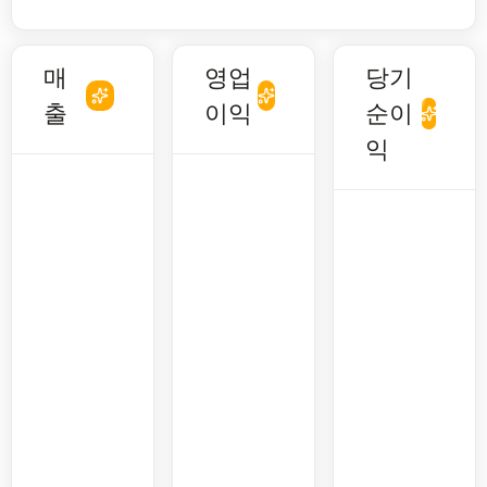
매
영업
당기
출
이익
순이
익