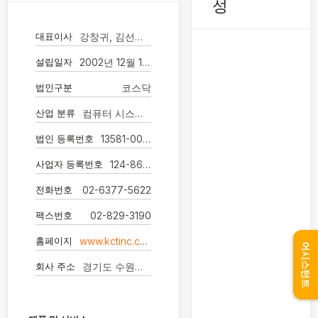
성
대표이사
강창귀, 김선종 각자대표
설립일자
2002년 12월 14일
법인구분
코스닥
산업 분류
컴퓨터 시스템 통합 자문 및 구축 서비스업
법인 등록번호
13581-0088245
사업자 등록번호
124-86-03350
전화번호
02-6377-5622
팩스번호
02-829-3190
홈페이지
www.kctinc.co.kr
어시스턴트
회사 주소
경기도 수원시 권선구 일월천로4번길 7-10 금제빌딩