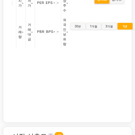
시
저
장
|
PER
|
EPS
-
|
-
-
-
-
가
가
주
수
외
거
국
30분
1개월
3개월
1년
거
래
인
PBR
|
BPS
-
|
-
래
-
-
-
대
보
량
금
유
량