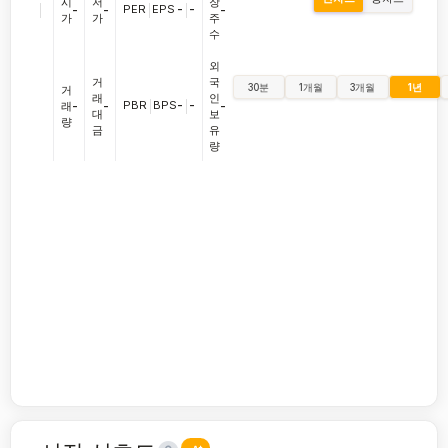
시
저
장
|
PER
|
EPS
-
|
-
-
-
-
가
가
주
수
외
거
국
30분
1개월
3개월
1년
거
래
인
PBR
|
BPS
-
|
-
래
-
-
-
대
보
량
금
유
량