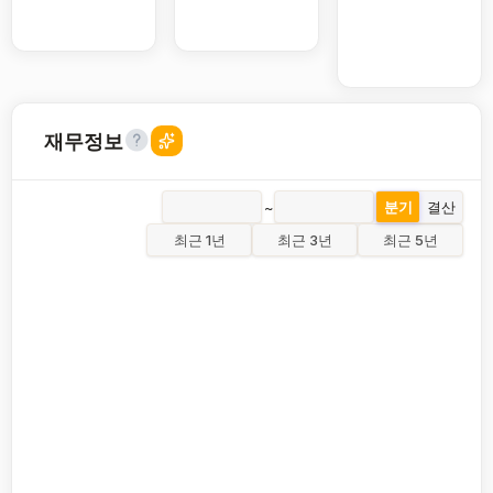
재무정보
~
분기
결산
최근 1년
최근 3년
최근 5년