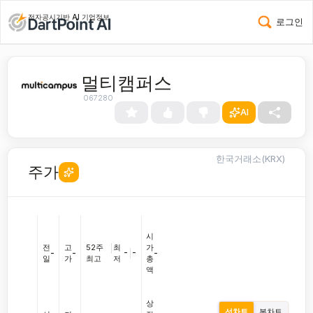
전자공시기반 AI 기업정보
로그인
멀티캠퍼스
067280
AI
한국거래소(KRX)
주가
시
전
고
52주
|
최
가
-
|
-
-
-
-
일
가
최고
저
총
액
상
선차트
봉차트