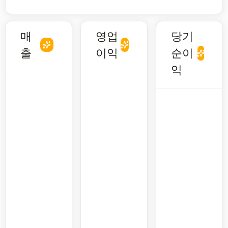
매
영업
당기
출
이익
순이
익