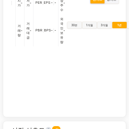
시
저
장
|
PER
|
EPS
-
|
-
-
-
-
가
가
주
수
외
거
국
30분
1개월
3개월
1년
거
래
인
PBR
|
BPS
-
|
-
래
-
-
-
대
보
량
금
유
량