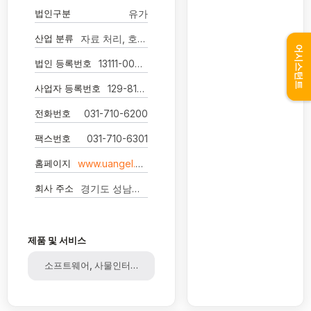
법인구분
유가
산업 분류
자료 처리, 호스팅, 포털 및 기타 인터넷 정보 매개 서비스업
어시스턴트
법인 등록번호
13111-0041192
사업자 등록번호
129-81-29383
전화번호
031-710-6200
팩스번호
031-710-6301
홈페이지
www.uangel.com
회사 주소
경기도 성남시 분당구 황새울로240번길 3
제품 및 서비스
소프트웨어, 사물인터넷, IOT