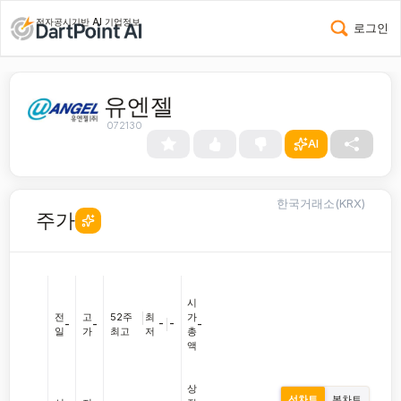
전자공시기반 AI 기업정보
로그인
유엔젤
072130
AI
한국거래소(KRX)
주가
시
전
고
52주
|
최
가
-
|
-
-
-
-
일
가
최고
저
총
액
상
선차트
봉차트