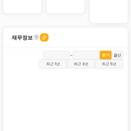
재무정보
~
분기
결산
최근 1년
최근 3년
최근 5년