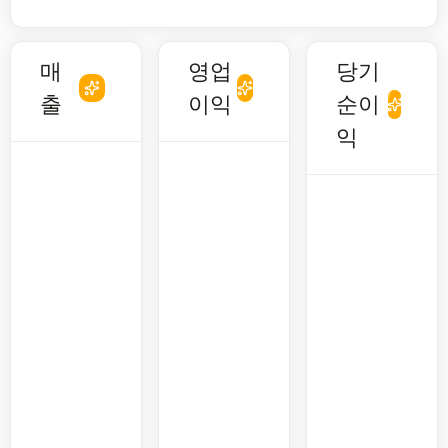
매
영업
당기
출
이익
순이
익