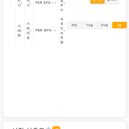
시
저
장
|
PER
|
EPS
-
|
-
-
-
-
가
가
주
수
외
거
국
30분
1개월
3개월
1년
거
래
인
PBR
|
BPS
-
|
-
래
-
-
-
대
보
량
금
유
량