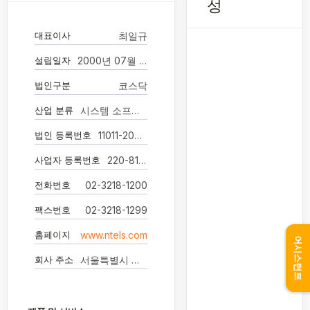
성
대표이사
최일규
설립일자
2000년 07월 19일
법인구분
코스닥
산업 분류
시스템 소프트웨어 개발 및 공급업
법인 등록번호
11011-2029456
사업자 등록번호
220-81-93121
전화번호
02-3218-1200
팩스번호
02-3218-1299
홈페이지
www.ntels.com
어시스턴트
회사 주소
서울특별시 강남구 학동로 401 15층(청담동, 금하빌딩)