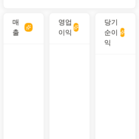
매
영업
당기
출
이익
순이
익