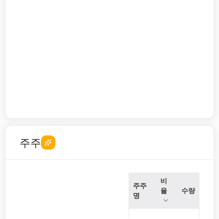
주주
비
주주
율
수량
명