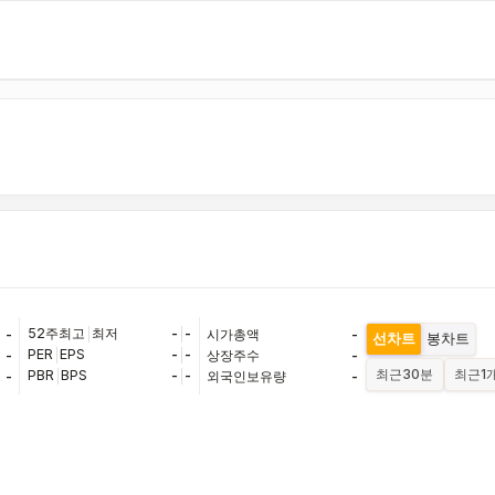
52주최고
|
최저
-
|
-
-
시가총액
-
선차트
봉차트
PER
|
EPS
-
|
-
-
상장주수
-
최근
30분
최근
1
PBR
|
BPS
-
|
-
-
외국인보유량
-