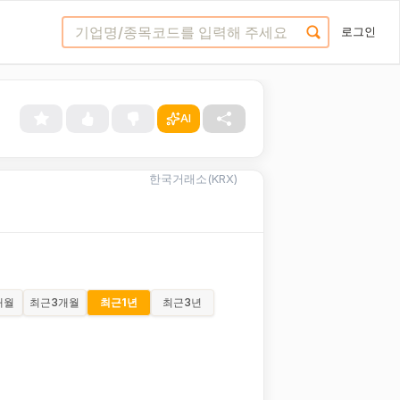
로그인
AI
한국거래소(KRX)
개월
최근
3개월
최근
1년
최근
3년