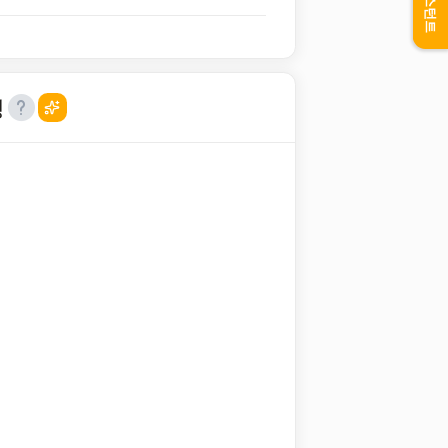
어시스턴트
성