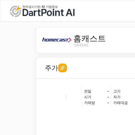
전자공시기반 AI 기업정보
홈캐스트
064240
주가
전일
-
고가
|
시가
-
저가
거래량
-
거래대금