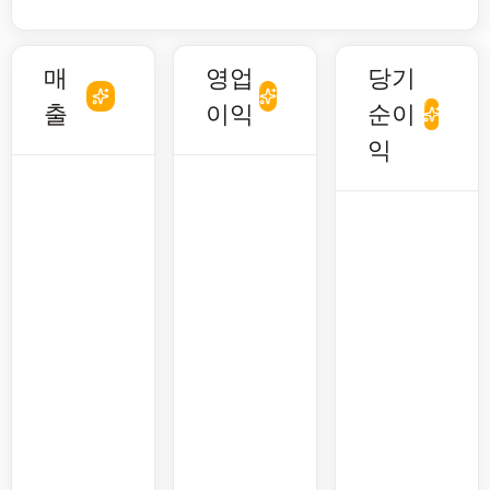
매
영업
당기
출
이익
순이
익