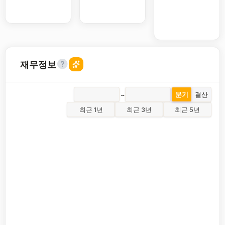
재무정보
~
분기
결산
최근 1년
최근 3년
최근 5년