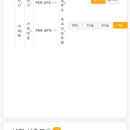
시
저
장
|
PER
|
EPS
-
|
-
-
-
-
가
가
주
수
외
거
국
30분
1개월
3개월
1년
거
래
인
PBR
|
BPS
-
|
-
래
-
-
-
대
보
량
금
유
량