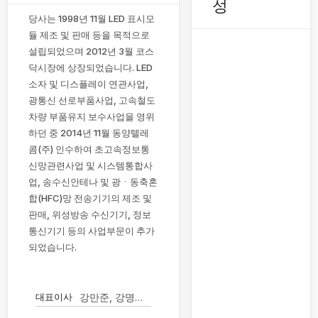
성
당사는 1998년 11월 LED 표시모
듈 제조 및 판매 등을 목적으로
설립되었으며 2012년 3월 코스
닥시장에 상장되었습니다. LED
소자 및 디스플레이 연관사업,
광통신 선로부품사업, 고속철도
차량 부품유지 보수사업을 영위
하던 중 2014년 11월 동양텔레
콤(주) 인수하여 초고속정보통
신망관련사업 및 시스템통합사
업, 송수신안테나 및 광ㆍ동축혼
합(HFC)망 전송기기의 제조 및
판매, 위성방송 수신기기, 정보
통신기기 등의 사업부문이 추가
되었습니다.
대표이사
강만준, 강명구 (각자대표)