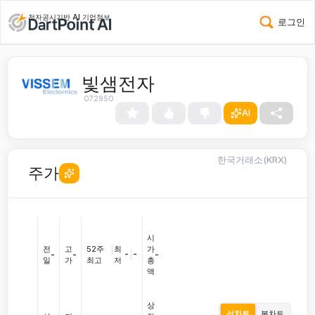
전자공시기반 AI 기업정보
로그인
빛샘전자
072950
AI
한국거래소(KRX)
주가
시
전
고
52주
|
최
가
-
|
-
-
-
-
일
가
최고
저
총
액
상
선차트
봉차트