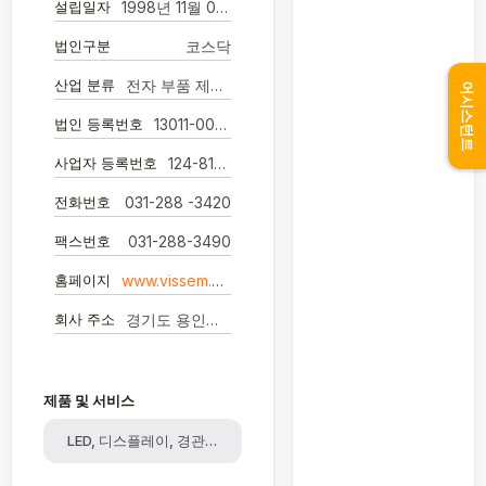
설립일자
1998년 11월 03일
법인구분
코스닥
산업 분류
전자 부품 제조업
어시스턴트
법인 등록번호
13011-0049246
사업자 등록번호
124-81-58831
전화번호
031-288 -3420
팩스번호
031-288-3490
홈페이지
www.vissem.com
회사 주소
경기도 용인시 기흥구 언동로 53-11 빛샘전자 (청덕동)
제품 및 서비스
LED, 디스플레이, 경관조명, 광통신, 통신기기, 솔더