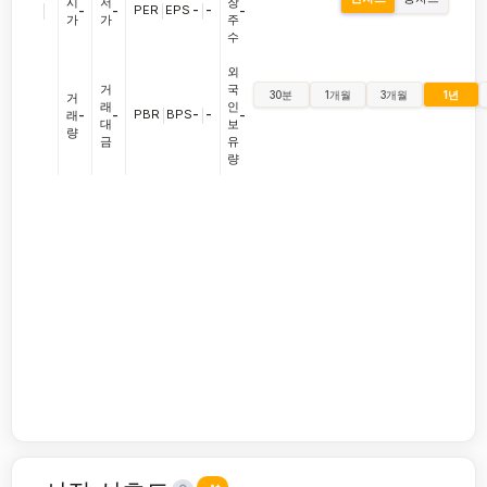
시
저
장
|
PER
|
EPS
-
|
-
-
-
-
가
가
주
수
외
거
국
30분
1개월
3개월
1년
거
래
인
PBR
|
BPS
-
|
-
래
-
-
-
대
보
량
금
유
량