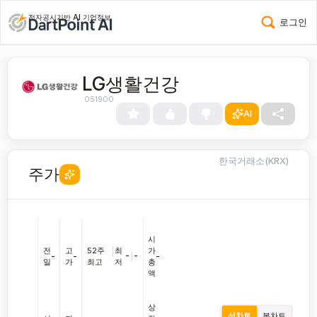
전자공시기반 AI 기업정보
로그인
LG생활건강
051900
AI
한국거래소(KRX)
주가
시
전
고
52주
|
최
가
-
|
-
-
-
-
일
가
최고
저
총
액
상
선차트
봉차트