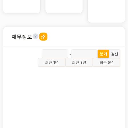
재무정보
~
분기
결산
최근 1년
최근 3년
최근 5년