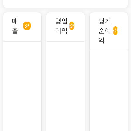
매
영업
당기
출
이익
순이
익