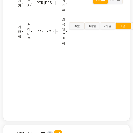
시
저
장
|
PER
|
EPS
-
|
-
-
-
-
가
가
주
수
외
거
국
30분
1개월
3개월
1년
거
래
인
PBR
|
BPS
-
|
-
래
-
-
-
대
보
량
금
유
량