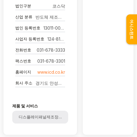
법인구분
코스닥
산업 분류
반도체 제조용 기계 제조업
어시스턴트
법인 등록번호
13011-0058560
사업자 등록번호
124-81-70233
전화번호
031-678-3333
팩스번호
031-678-3301
홈페이지
www.icd.co.kr
회사 주소
경기도 안성시 대덕면 만세로 274
제품 및 서비스
디스플레이패널제조장비