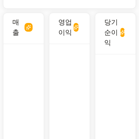
매
영업
당기
출
이익
순이
익