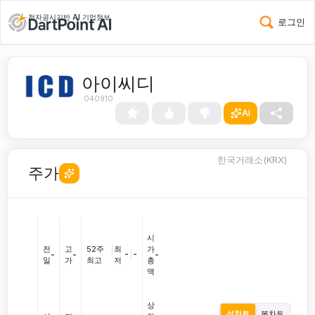
전자공시기반 AI 기업정보
로그인
아이씨디
040910
AI
한국거래소(KRX)
주가
시
전
고
52주
|
최
가
-
|
-
-
-
-
일
가
최고
저
총
액
상
선차트
봉차트