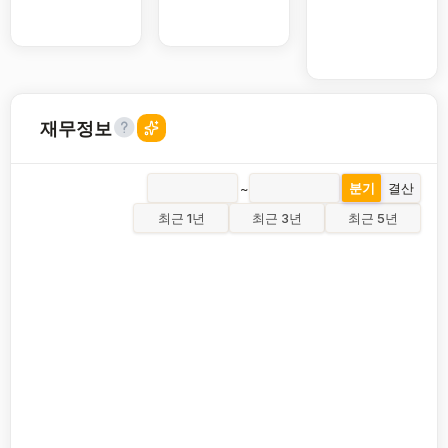
재무정보
~
분기
결산
최근 1년
최근 3년
최근 5년