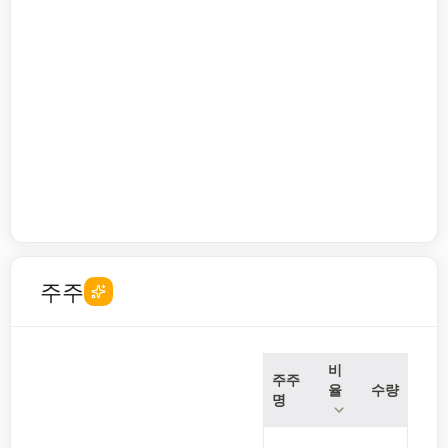
주주
비
주주
율
수량
명