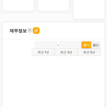
재무정보
~
분기
결산
최근 1년
최근 3년
최근 5년