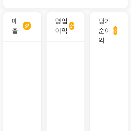
매
영업
당기
출
이익
순이
익