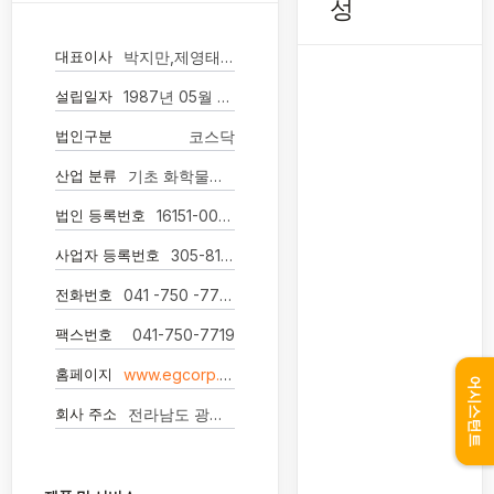
성
대표이사
박지만,제영태 각자대표이사
설립일자
1987년 05월 15일
법인구분
코스닥
산업 분류
기초 화학물질 제조업
법인 등록번호
16151-0003619
사업자 등록번호
305-81-08153
전화번호
041 -750 -7777
팩스번호
041-750-7719
홈페이지
www.egcorp.co.kr
어시스턴트
회사 주소
전라남도 광양시 명당3길 118 -