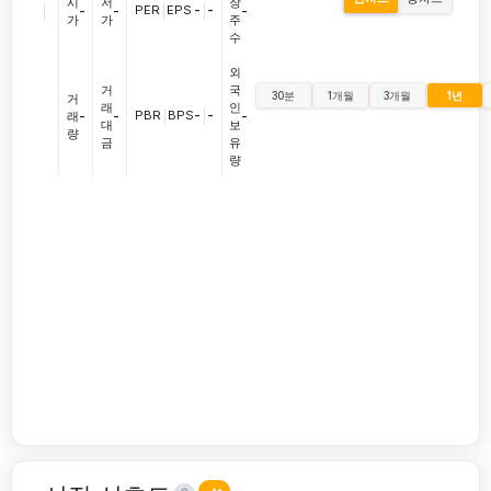
시
저
장
|
PER
|
EPS
-
|
-
-
-
-
가
가
주
수
외
거
국
30분
1개월
3개월
1년
거
래
인
PBR
|
BPS
-
|
-
래
-
-
-
대
보
량
금
유
량