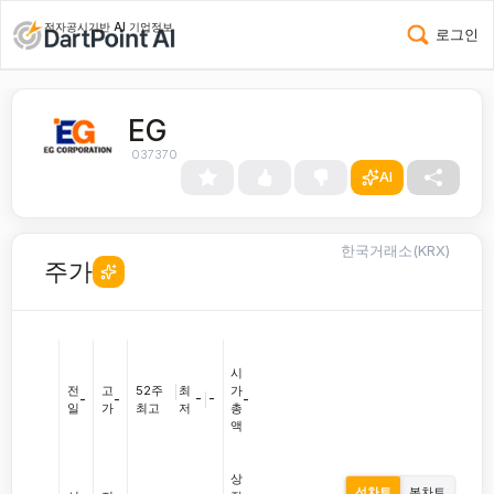
전자공시기반 AI 기업정보
로그인
EG
037370
AI
한국거래소(KRX)
주가
시
전
고
52주
|
최
가
-
|
-
-
-
-
일
가
최고
저
총
액
상
선차트
봉차트