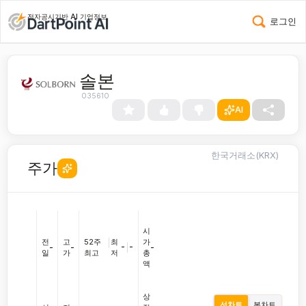
전자공시기반 AI 기업정보
로그인
솔본
035610
AI
한국거래소(KRX)
주가
시
전
고
52주
|
최
가
-
|
-
-
-
-
일
가
최고
저
총
액
상
선차트
봉차트