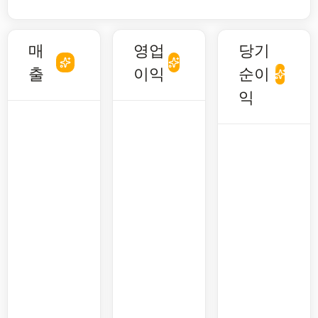
매
영업
당기
출
이익
순이
익