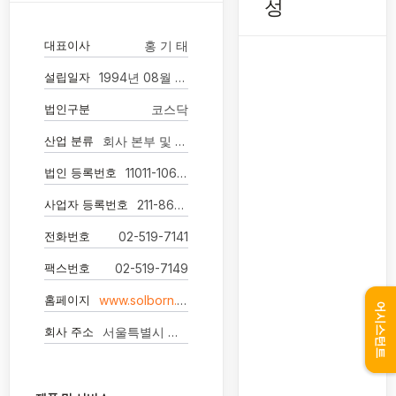
성
대표이사
홍 기 태
설립일자
1994년 08월 05일
법인구분
코스닥
산업 분류
회사 본부 및 경영 컨설팅 서비스업
법인 등록번호
11011-1064429
사업자 등록번호
211-86-07024
전화번호
02-519-7141
팩스번호
02-519-7149
홈페이지
www.solborn.co.kr
어시스턴트
회사 주소
서울특별시 강남구 학동로95길 51 청담동,청담스포피아