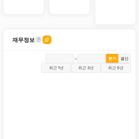
재무정보
~
분기
결산
최근 1년
최근 3년
최근 5년