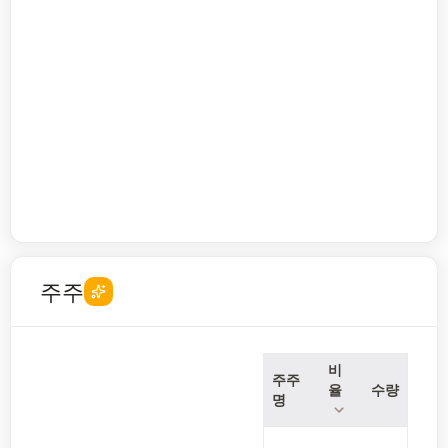
주주
비
주주
율
수량
명