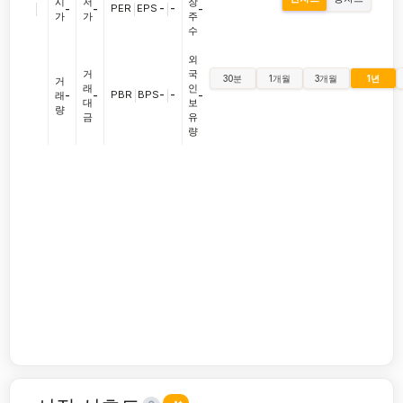
시
저
장
|
PER
|
EPS
-
|
-
-
-
-
가
가
주
수
외
거
국
30분
1개월
3개월
1년
거
래
인
PBR
|
BPS
-
|
-
래
-
-
-
대
보
량
금
유
량