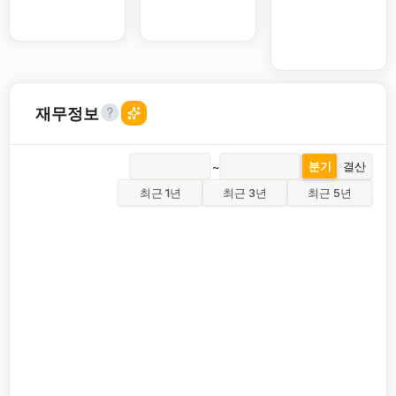
재무정보
~
분기
결산
최근 1년
최근 3년
최근 5년