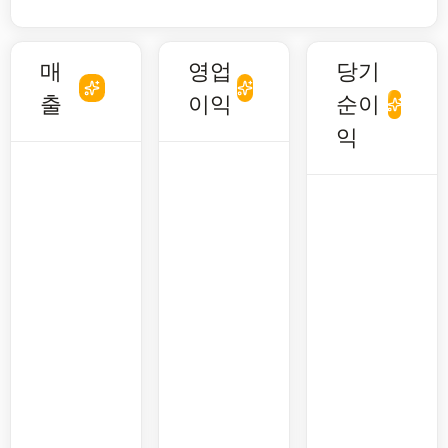
매
영업
당기
출
이익
순이
익