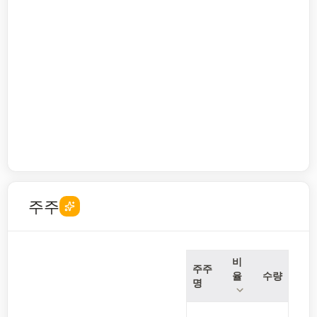
주주
비
주주
율
수량
명