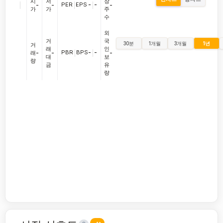
시
저
장
|
PER
|
EPS
-
|
-
-
-
-
가
가
주
수
외
거
국
30분
1개월
3개월
1년
거
래
인
PBR
|
BPS
-
|
-
래
-
-
-
대
보
량
금
유
량