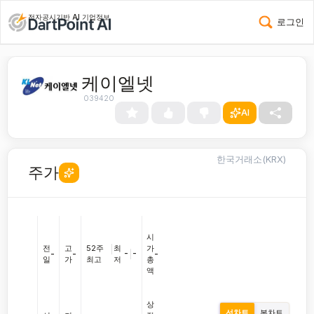
전자공시기반 AI 기업정보
로그인
케이엘넷
039420
AI
한국거래소(KRX)
주가
시
전
고
52주
|
최
가
-
|
-
-
-
-
일
가
최고
저
총
액
상
선차트
봉차트