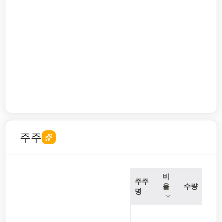
주주
비
주주
율
수량
명