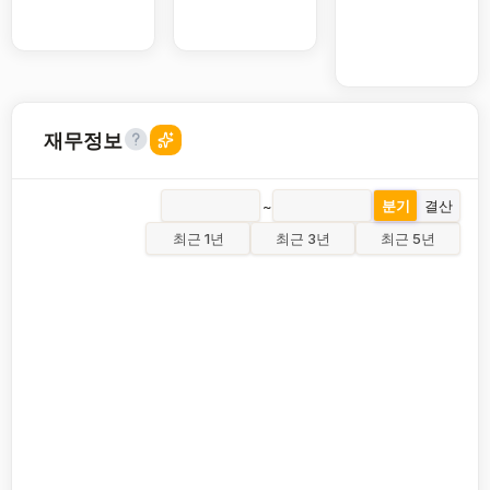
재무정보
~
분기
결산
최근 1년
최근 3년
최근 5년