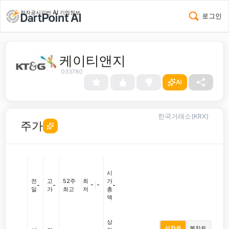
전자공시기반 AI 기업정보
로그인
케이티앤지
033780
AI
한국거래소(KRX)
주가
시
전
고
52주
|
최
가
-
|
-
-
-
-
일
가
최고
저
총
액
상
선차트
봉차트