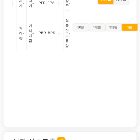
시
저
장
|
PER
|
EPS
-
|
-
-
-
-
가
가
주
수
외
거
국
30분
1개월
3개월
1년
거
래
인
PBR
|
BPS
-
|
-
래
-
-
-
대
보
량
금
유
량