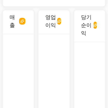
매
영업
당기
출
이익
순이
익