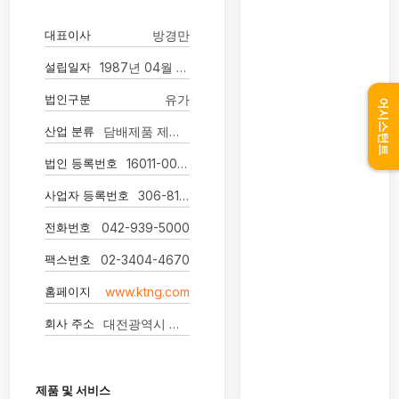
대표이사
방경만
설립일자
1987년 04월 01일
법인구분
유가
어시스턴트
산업 분류
담배제품 제조업
법인 등록번호
16011-0067804
사업자 등록번호
306-81-30866
전화번호
042-939-5000
팩스번호
02-3404-4670
홈페이지
www.ktng.com
회사 주소
대전광역시 대덕구 벚꽃길 71 주식회사 케이티앤지
제품 및 서비스