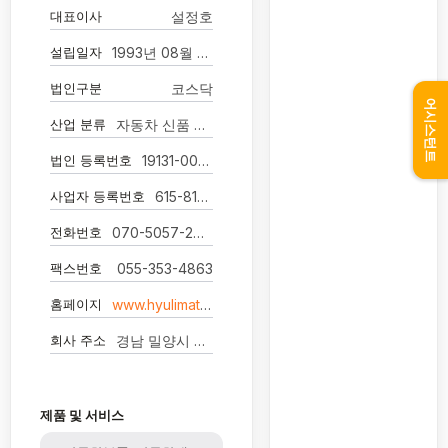
대표이사
설정호
설립일자
1993년 08월 25일
법인구분
코스닥
어시스턴트
산업 분류
자동차 신품 부품 제조업
법인 등록번호
19131-0002354
사업자 등록번호
615-81-03939
전화번호
070-5057-2779
팩스번호
055-353-4863
홈페이지
www.hyulimatech.co.kr
회사 주소
경남 밀양시 산내면 가인리 364번지
제품 및 서비스