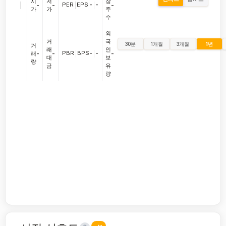
시
저
장
|
PER
|
EPS
-
|
-
-
-
-
가
가
주
수
외
거
국
30분
1개월
3개월
1년
거
래
인
PBR
|
BPS
-
|
-
래
-
-
-
대
보
량
금
유
량