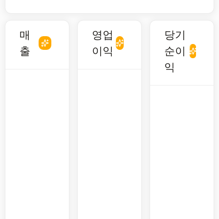
매
영업
당기
출
이익
순이
익