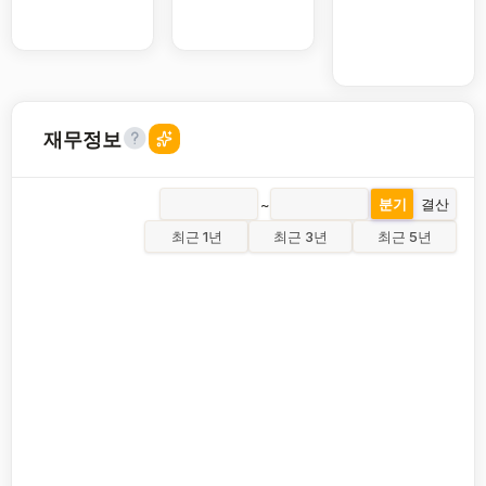
재무정보
~
분기
결산
최근 1년
최근 3년
최근 5년