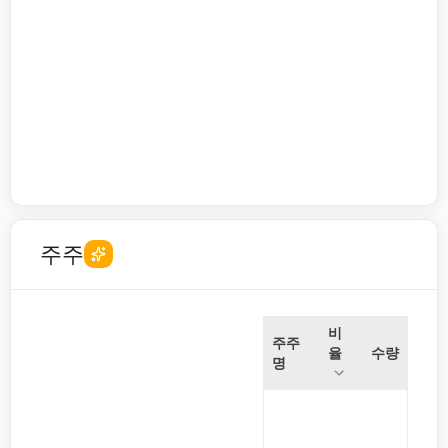
주주
비
주주
율
수량
명