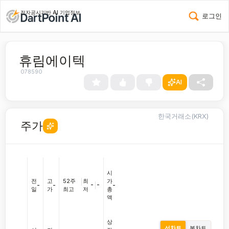
전자공시기반 AI 기업정보
로그인
휴림에이텍
078590
AI
한국거래소(KRX)
주가
시
전
고
52주
|
최
가
-
|
-
-
-
-
일
가
최고
저
총
액
상
선차트
봉차트