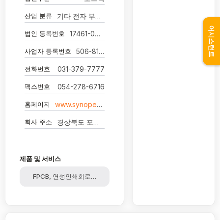
산업 분류
기타 전자 부품 제조업
어시스턴트
법인 등록번호
17461-0004644
사업자 등록번호
506-81-03805
전화번호
031-379-7777
팩스번호
054-278-6716
홈페이지
www.synopex.com
회사 주소
경상북도 포항시 북구 청하면 동해대로2315번길 54-2 -
제품 및 서비스
FPCB, 연성인쇄회로기판, 필터