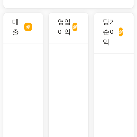
매
영업
당기
출
이익
순이
익