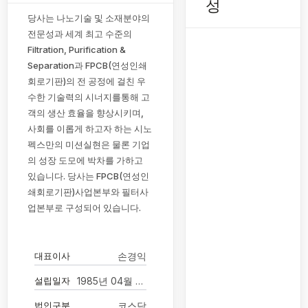
성
당사는 나노기술 및 소재분야의
전문성과 세계 최고 수준의
Filtration, Purification &
Separation과 FPCB(연성인쇄
회로기판)의 전 공정에 걸친 우
수한 기술력의 시너지를통해 고
객의 생산 효율을 향상시키며,
사회를 이롭게 하고자 하는 시노
펙스만의 미션실현은 물론 기업
의 성장 도모에 박차를 가하고
있습니다. 당사는 FPCB(연성인
쇄회로기판)사업본부와 필터사
업본부로 구성되어 있습니다.
대표이사
손경익
설립일자
1985년 04월 18일
법인구분
코스닥