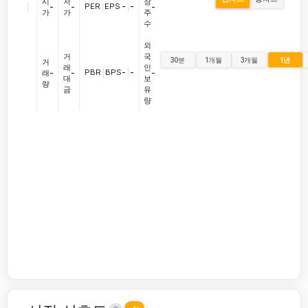
시
저
장
|
PER
|
EPS
-
|
-
-
-
-
가
가
주
수
외
거
국
30분
1개월
3개월
1년
거
래
인
PBR
|
BPS
-
|
-
래
-
-
-
대
보
량
금
유
량