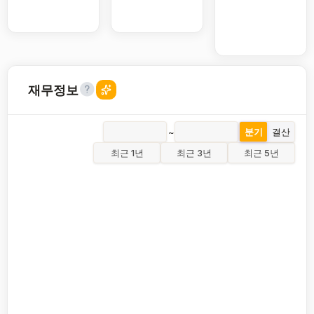
재무정보
~
분기
결산
최근 1년
최근 3년
최근 5년