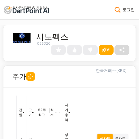
전자공시기반 AI 기업정보
로그인
시노펙스
025320
AI
한국거래소(KRX)
주가
시
전
고
52주
|
최
가
-
|
-
-
-
-
일
가
최고
저
총
액
상
선차트
봉차트