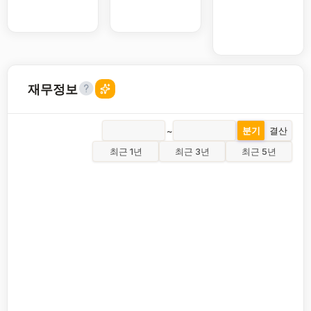
재무정보
~
분기
결산
최근 1년
최근 3년
최근 5년