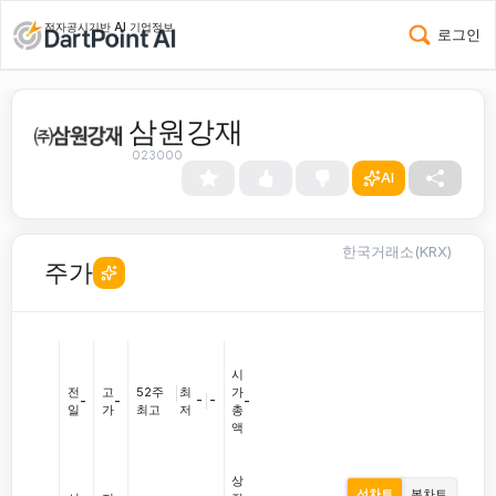
전자공시기반 AI 기업정보
로그인
삼원강재
023000
AI
한국거래소(KRX)
주가
시
전
고
52주
|
최
가
-
|
-
-
-
-
일
가
최고
저
총
액
상
선차트
봉차트