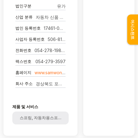
법인구분
유가
산업 분류
자동차 신품 부품 제조업
어시스턴트
법인 등록번호
17461-0014924
사업자 등록번호
506-81-12319
전화번호
054-278-1983-8
팩스번호
054-279-3597
홈페이지
www.samwon-steel.co.kr
회사 주소
경상북도 포항시 남구 대송면 철강산단로66번길 40
제품 및 서비스
스프링, 자동차용스프링, 판스프링, 자동차스프링용소재