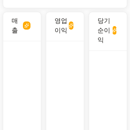
매
영업
당기
출
이익
순이
익