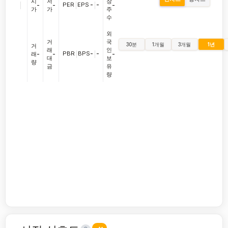
시
저
장
|
PER
|
EPS
-
|
-
-
-
-
가
가
주
수
외
거
국
30분
1개월
3개월
1년
거
래
인
PBR
|
BPS
-
|
-
래
-
-
-
대
보
량
금
유
량