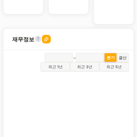
재무정보
~
분기
결산
최근 1년
최근 3년
최근 5년