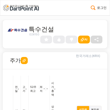
전자공시기반 AI 기업정보
로그인
특수건설
026150
AI
한국거래소(KRX)
주가
시
전
고
52주
|
최
가
-
|
-
-
-
-
일
가
최고
저
총
액
상
선차트
봉차트