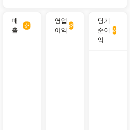
매
영업
당기
출
이익
순이
익