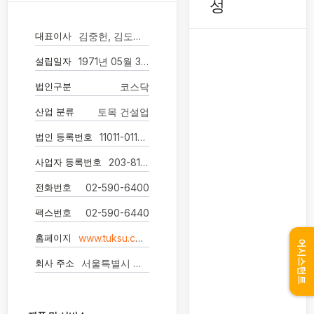
성
대표이사
김중헌, 김도헌 (각자 대표이사)
설립일자
1971년 05월 31일
법인구분
코스닥
산업 분류
토목 건설업
법인 등록번호
11011-0115885
사업자 등록번호
203-81-46827
전화번호
02-590-6400
팩스번호
02-590-6440
홈페이지
www.tuksu.co.kr
어시스턴트
회사 주소
서울특별시 강남구 도곡로7길 27 -