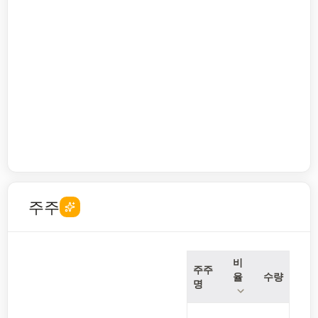
주주
비
주주
율
수량
명