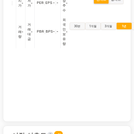
시
저
장
|
PER
|
EPS
-
|
-
-
-
-
가
가
주
수
외
거
국
30분
1개월
3개월
1년
거
래
인
PBR
|
BPS
-
|
-
래
-
-
-
대
보
량
금
유
량