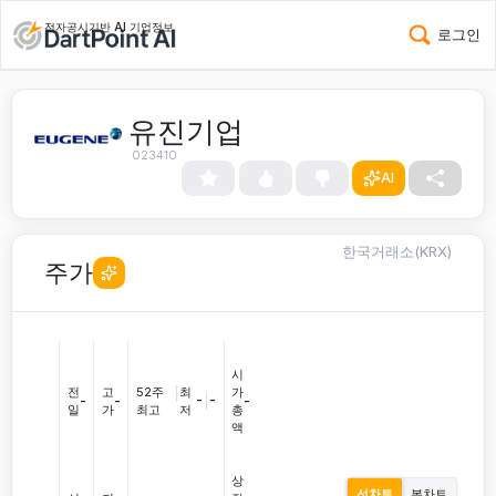
전자공시기반 AI 기업정보
로그인
유진기업
023410
AI
한국거래소(KRX)
주가
시
전
고
52주
|
최
가
-
|
-
-
-
-
일
가
최고
저
총
액
상
선차트
봉차트