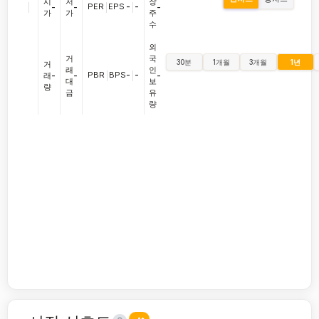
시
저
장
|
PER
|
EPS
-
|
-
-
-
-
가
가
주
수
외
거
국
30분
1개월
3개월
1년
거
래
인
PBR
|
BPS
-
|
-
래
-
-
-
대
보
량
금
유
량