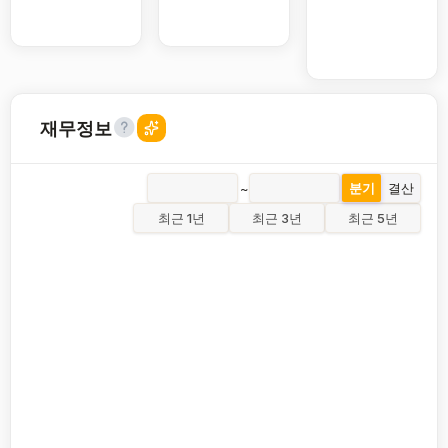
재무정보
~
분기
결산
최근 1년
최근 3년
최근 5년