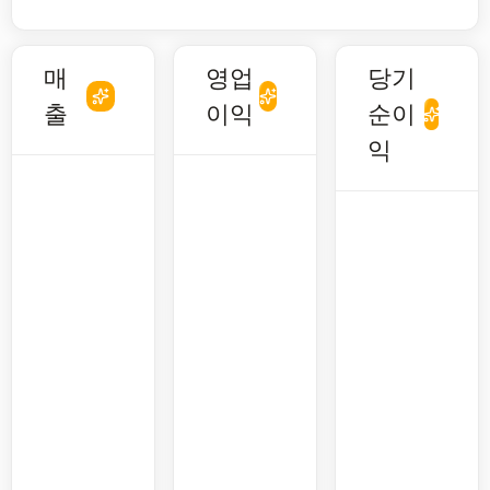
매
영업
당기
출
이익
순이
익