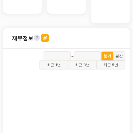
재무정보
~
분기
결산
최근 1년
최근 3년
최근 5년