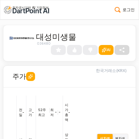
전자공시기반 AI 기업정보
로그인
대성미생물
036480
AI
한국거래소(KRX)
주가
시
전
고
52주
|
최
가
-
|
-
-
-
-
일
가
최고
저
총
액
상
선차트
봉차트