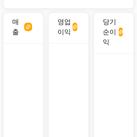
매
영업
당기
출
이익
순이
익