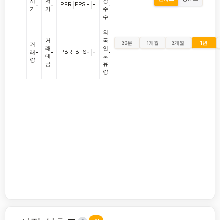
시
저
장
|
PER
|
EPS
-
|
-
-
-
-
가
가
주
수
외
거
국
30분
1개월
3개월
1년
거
래
인
PBR
|
BPS
-
|
-
래
-
-
-
대
보
량
금
유
량