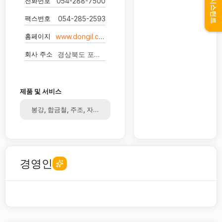
어시스턴트
전화번호
054-288-7500
팩스번호
054-285-2593
홈페이지
www.dongil.co.kr
회사 주소
경상북도 포항시 남구 괴동로 112 (장흥동) 동일산업(주)
제품 및 서비스
봉강, 합금철, 주조, 자동차부품
경영인