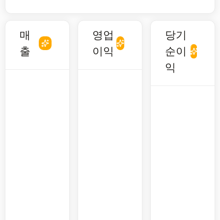
매
영업
당기
출
이익
순이
익