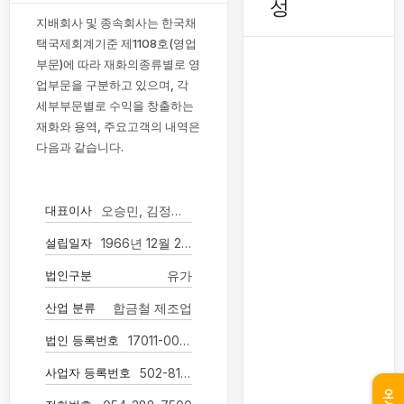
성
지배회사 및 종속회사는 한국채
택국제회계기준 제1108호(영업
부문)에 따라 재화의종류별로 영
업부문을 구분하고 있으며, 각
세부부문별로 수익을 창출하는
재화와 용역, 주요고객의 내역은
다음과 같습니다.
대표이사
오승민, 김정곤(각자 대표이사)
설립일자
1966년 12월 27일
법인구분
유가
산업 분류
합금철 제조업
법인 등록번호
17011-0002171
사업자 등록번호
502-81-00015