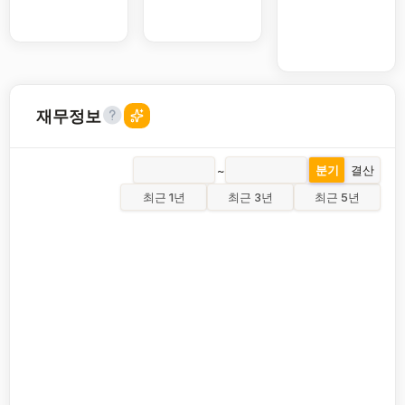
재무정보
~
분기
결산
최근 1년
최근 3년
최근 5년