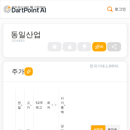
전자공시기반 AI 기업정보
로그인
동일산업
004890
AI
한국거래소(KRX)
주가
시
전
고
52주
|
최
가
-
|
-
-
-
-
일
가
최고
저
총
액
상
선차트
봉차트