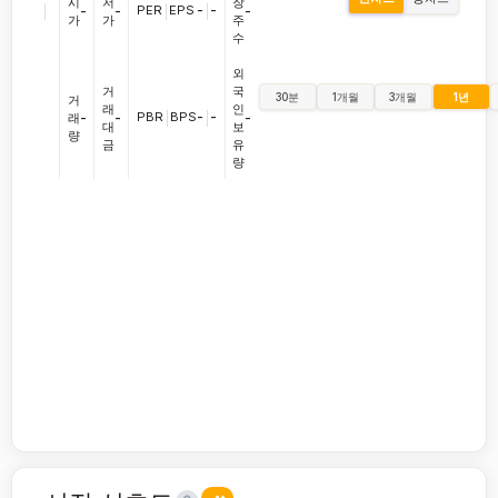
시
저
장
|
PER
|
EPS
-
|
-
-
-
-
가
가
주
수
외
거
국
30분
1개월
3개월
1년
거
래
인
PBR
|
BPS
-
|
-
래
-
-
-
대
보
량
금
유
량