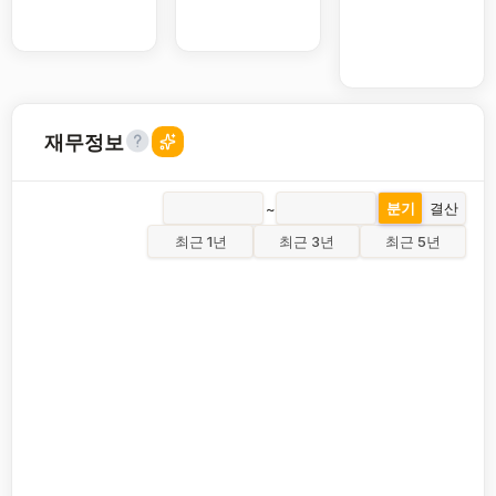
재무정보
~
분기
결산
최근 1년
최근 3년
최근 5년