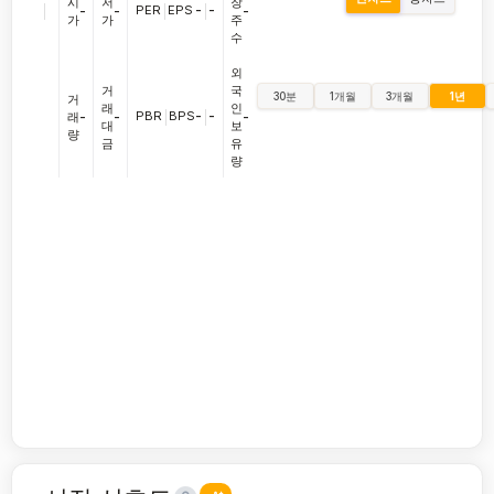
시
저
장
|
PER
|
EPS
-
|
-
-
-
-
가
가
주
수
외
거
국
30분
1개월
3개월
1년
거
래
인
PBR
|
BPS
-
|
-
래
-
-
-
대
보
량
금
유
량