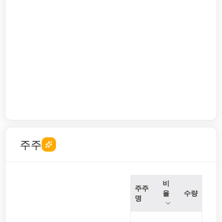
주주
비
주주
율
수량
명