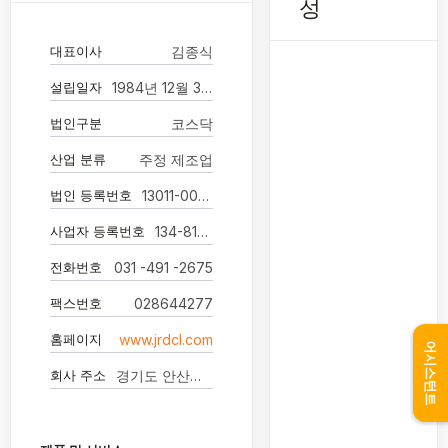
성
대표이사
김종식
설립일자
1984년 12월 31일
법인구분
코스닥
산업 분류
주정 제조업
법인 등록번호
13011-0009365
사업자 등록번호
134-81-04841
전화번호
031 -491 -2675
팩스번호
028644277
홈페이지
www.jrdcl.com
어시스턴트
회사 주소
경기도 안산시 단원구 별망로 594