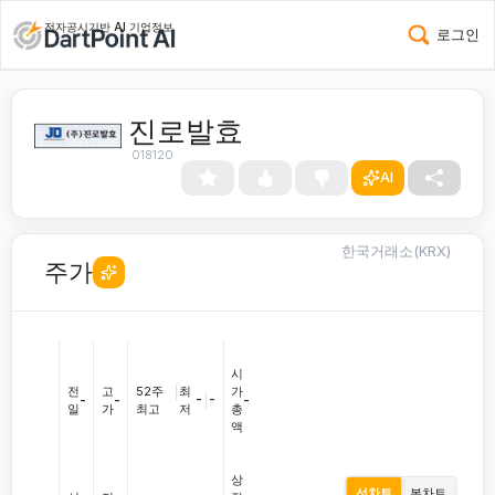
전자공시기반 AI 기업정보
로그인
진로발효
018120
AI
한국거래소(KRX)
주가
시
전
고
52주
|
최
가
-
|
-
-
-
-
일
가
최고
저
총
액
상
선차트
봉차트