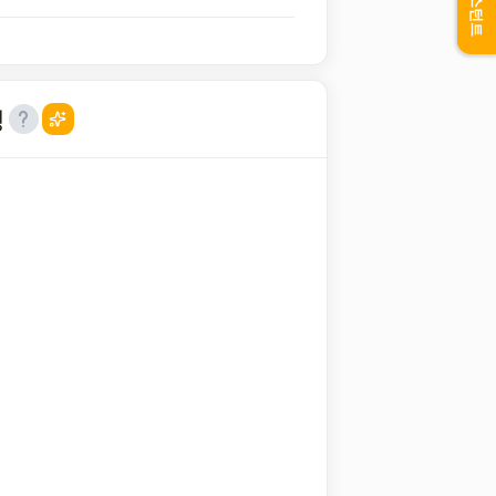
어시스턴트
성