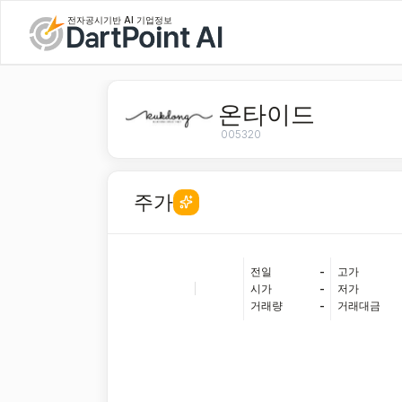
전자공시기반 AI 기업정보
온타이드
005320
주가
전일
-
고가
|
시가
-
저가
거래량
-
거래대금