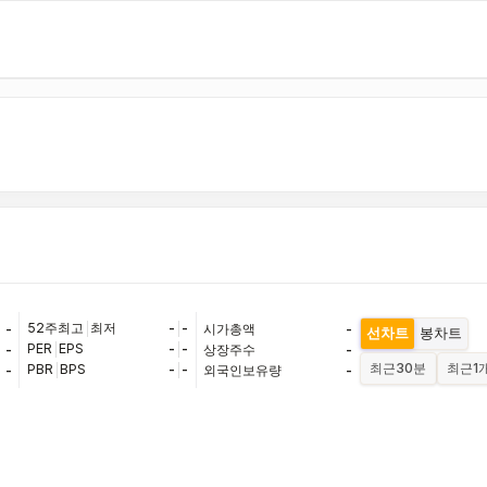
52주최고
|
최저
-
|
-
-
시가총액
-
선차트
봉차트
PER
|
EPS
-
|
-
-
상장주수
-
최근
30분
최근
1
PBR
|
BPS
-
|
-
-
외국인보유량
-