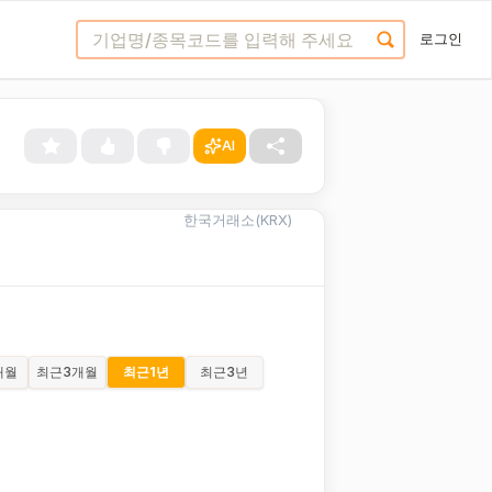
로그인
AI
한국거래소(KRX)
개월
최근
3개월
최근
1년
최근
3년