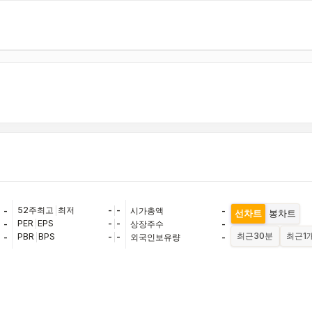
52주최고
|
최저
-
|
-
-
시가총액
-
선차트
봉차트
PER
|
EPS
-
|
-
-
상장주수
-
최근
30분
최근
1
PBR
|
BPS
-
|
-
-
외국인보유량
-