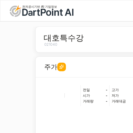
전자공시기반 AI 기업정보
대호특수강
021040
주가
전일
-
고가
|
시가
-
저가
거래량
-
거래대금