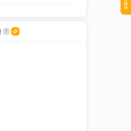
어시스턴트
성