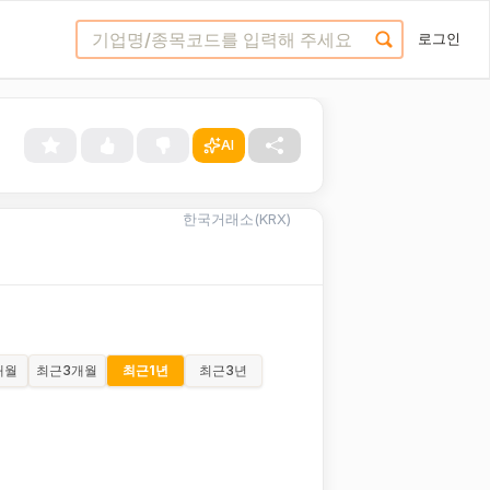
로그인
AI
한국거래소(KRX)
개월
최근
3개월
최근
1년
최근
3년