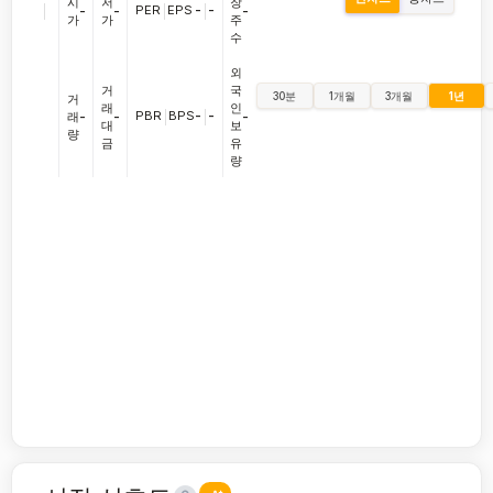
시
저
장
|
PER
|
EPS
-
|
-
-
-
-
가
가
주
수
외
거
국
30분
1개월
3개월
1년
거
래
인
PBR
|
BPS
-
|
-
래
-
-
-
대
보
량
금
유
량