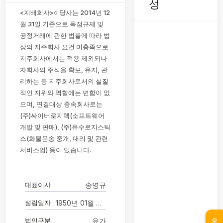
성
<지배회사>○ 당사는 2014년 12
월 31일 기준으로 독점규제 및
공정거래에 관한 법률에 따라 법
상의 지주회사 요건 미충족으로
지주회사에서는 적용 제외되나
자회사의 주식을 확보, 유지, 관
리하는 등 지주회사로서의 실질
적인 지위와 역할에는 변함이 없
으며, 연결대상 종속회사로는
(주)싸이버로지텍(소프트웨어
개발 및 판매), (주)유수로지스틱
스(화물운송 중개, 대리 및 관련
서비스업) 등이 있습니다.
대표이사
송영규
설립일자
1950년 01월 01일
법인구분
유가