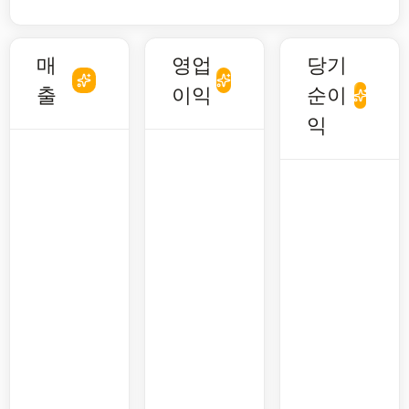
매
영업
당기
출
이익
순이
익