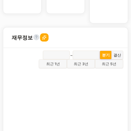
재무정보
~
분기
결산
최근 1년
최근 3년
최근 5년