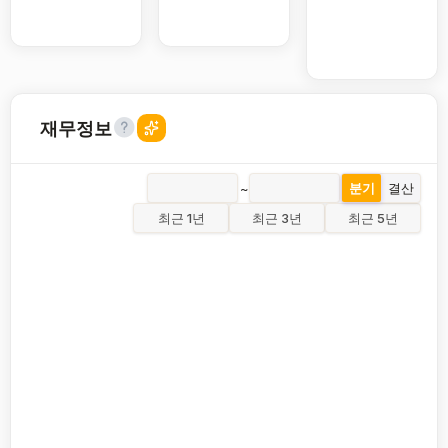
재무정보
~
분기
결산
최근 1년
최근 3년
최근 5년