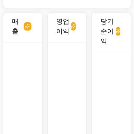
매
영업
당기
출
이익
순이
익