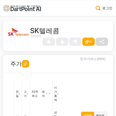
전자공시기반 AI 기업정보
로그인
SK텔레콤
017670
AI
한국거래소(KRX)
주가
시
전
고
52주
|
최
가
-
|
-
-
-
-
일
가
최고
저
총
액
상
선차트
봉차트