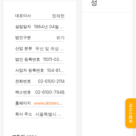
성
대표이사
정재헌
설립일자
1984년 04월 20일
법인구분
유가
산업 분류
무선 및 위성 통신업
법인 등록번호
11011-0371346
사업자 등록번호
104-81-37225
전화번호
02-6100-2114
팩스번호
02-6100-7948
홈페이지
www.sktelecom.com
어시스턴트
회사 주소
서울특별시 중구 을지로 65 (을자로2가)