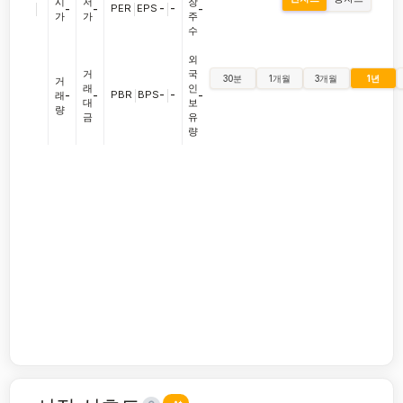
시
저
장
|
PER
|
EPS
-
|
-
-
-
-
가
가
주
수
외
거
국
30분
1개월
3개월
1년
거
래
인
PBR
|
BPS
-
|
-
래
-
-
-
대
보
량
금
유
량