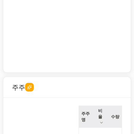
주주
비
주주
율
수량
명