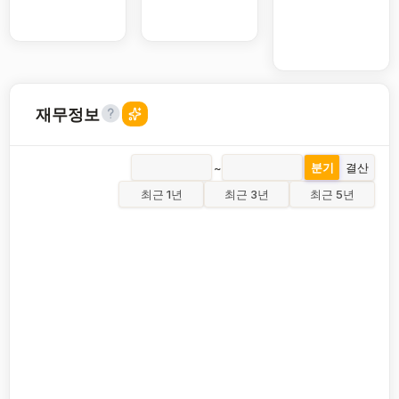
재무정보
~
분기
결산
최근 1년
최근 3년
최근 5년