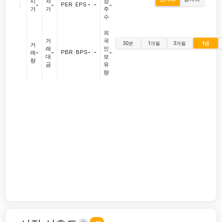
시
저
장
|
PER
|
EPS
-
|
-
-
-
-
가
가
주
수
외
거
국
30분
1개월
3개월
1년
거
래
인
PBR
|
BPS
-
|
-
래
-
-
-
대
보
량
금
유
량