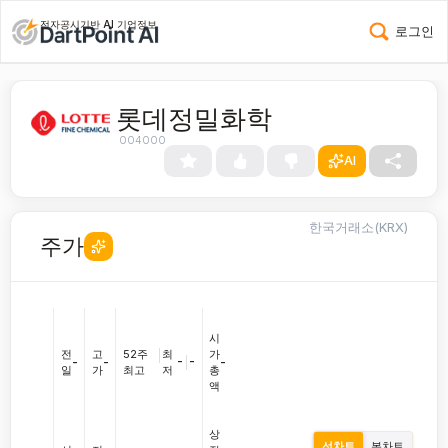
전자공시기반 AI 기업정보
로그인
롯데정밀화학
004000
AI
한국거래소(KRX)
주가
시
전
고
52주
|
최
가
-
|
-
-
-
-
일
가
최고
저
총
액
상
선차트
봉차트