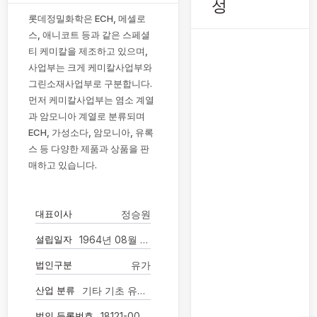
성
롯데정밀화학은 ECH, 메셀로
스, 애니코트 등과 같은 스페셜
티 케미칼을 제조하고 있으며,
사업부는 크게 케미칼사업부와
그린소재사업부로 구분합니다.
먼저 케미칼사업부는 염소 계열
과 암모니아 계열로 분류되며
ECH, 가성소다, 암모니아, 유록
스 등 다양한 제품과 상품을 판
매하고 있습니다.
대표이사
정승원
설립일자
1964년 08월 27일
법인구분
유가
산업 분류
기타 기초 유기화학 물질 제조업
법인 등록번호
18121-0000013