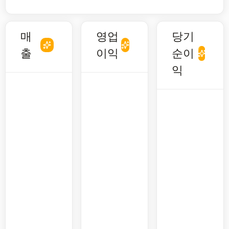
매
영업
당기
출
이익
순이
익