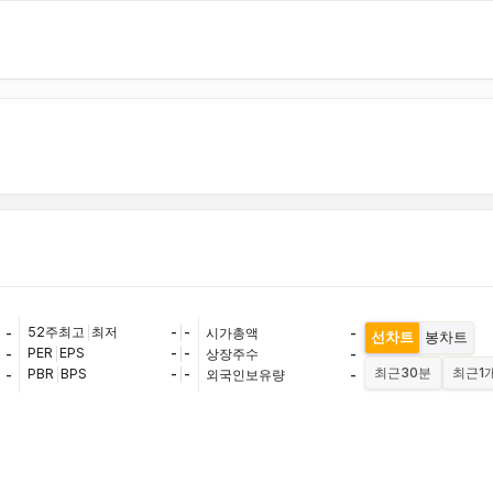
52주최고
|
최저
-
|
-
-
시가총액
-
선차트
봉차트
PER
|
EPS
-
|
-
-
상장주수
-
최근
30분
최근
1
PBR
|
BPS
-
|
-
-
외국인보유량
-