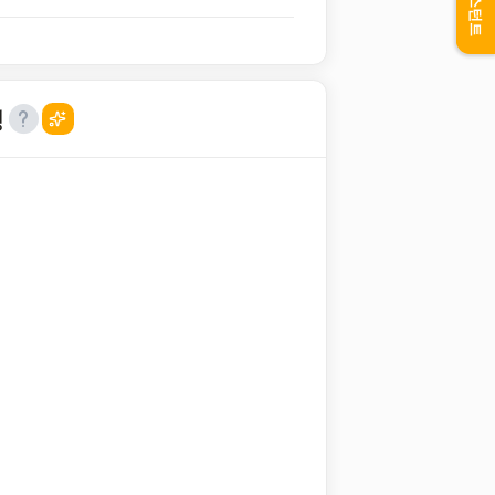
어시스턴트
성