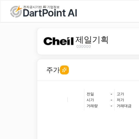
전자공시기반 AI 기업정보
제일기획
030000
주가
전일
-
고가
|
시가
-
저가
거래량
-
거래대금