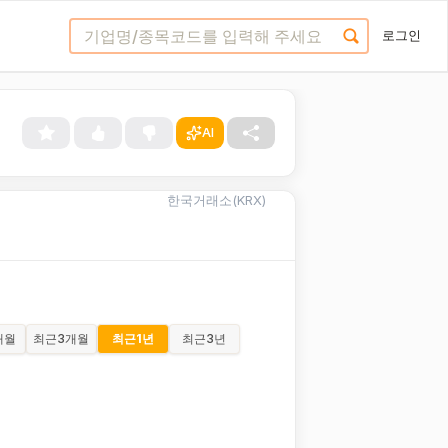
로그인
AI
한국거래소(KRX)
개월
최근
3개월
최근
1년
최근
3년