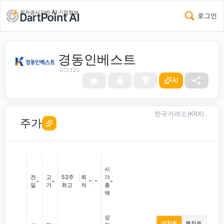
전자공시기반 AI 기업정보
로그인
경동인베스트
012320
AI
한국거래소(KRX)
주가
시
전
고
52주
|
최
가
-
|
-
-
-
-
일
가
최고
저
총
액
상
선차트
봉차트