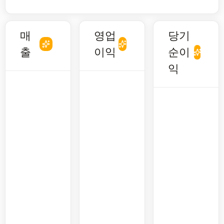
매
영업
당기
출
이익
순이
익