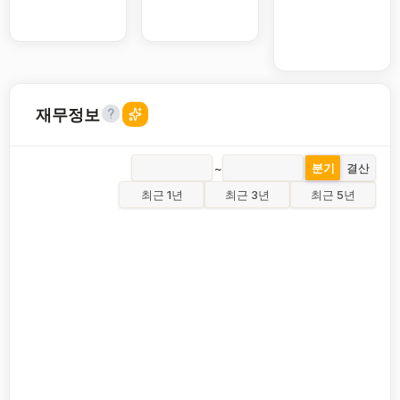
재무정보
~
분기
결산
최근 1년
최근 3년
최근 5년