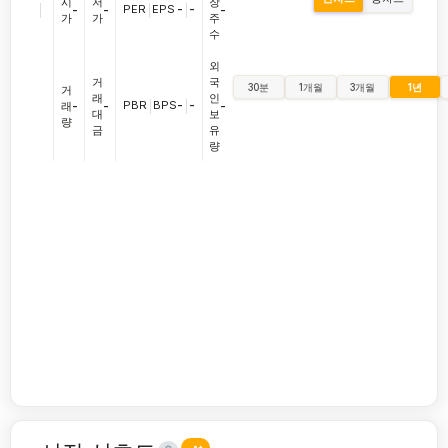
시
저
장
|
PER
|
EPS
-
|
-
-
-
-
가
가
주
수
외
거
국
30분
1개월
3개월
1년
거
래
인
PBR
|
BPS
-
|
-
래
-
-
-
대
보
량
금
유
량