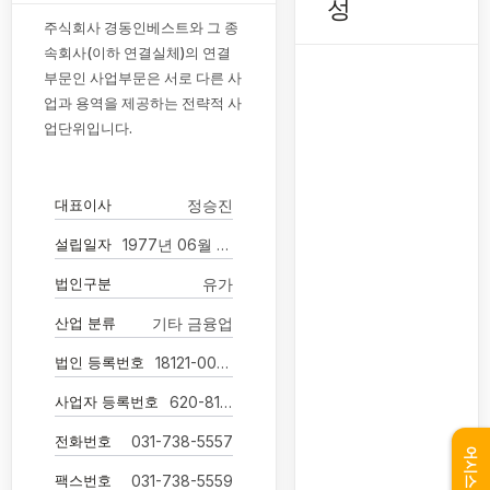
성
주식회사 경동인베스트와 그 종
속회사(이하 연결실체)의 연결
부문인 사업부문은 서로 다른 사
업과 용역을 제공하는 전략적 사
업단위입니다.
대표이사
정승진
설립일자
1977년 06월 15일
법인구분
유가
산업 분류
기타 금융업
법인 등록번호
18121-0000906
사업자 등록번호
620-81-00410
전화번호
031-738-5557
어시스턴트
팩스번호
031-738-5559