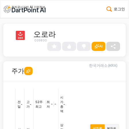
전자공시기반 AI 기업정보
로그인
오로라
039830
AI
한국거래소(KRX)
주가
시
전
고
52주
|
최
가
-
|
-
-
-
-
일
가
최고
저
총
액
상
선차트
봉차트