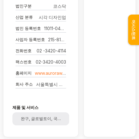
법인구분
코스닥
산업 분류
시각 디자인업
어시스턴트
법인 등록번호
11011-0407456
사업자 등록번호
215-81-02803
전화번호
02 -3420-4114
팩스번호
02-3420-4003
홈페이지
www.auroraworld.com
회사 주소
서울특별시 강남구 테헤란로 624 오로라빌딩
제품 및 서비스
완구, 글로벌토이, 국내토이, 콘텐츠, 애니메이션