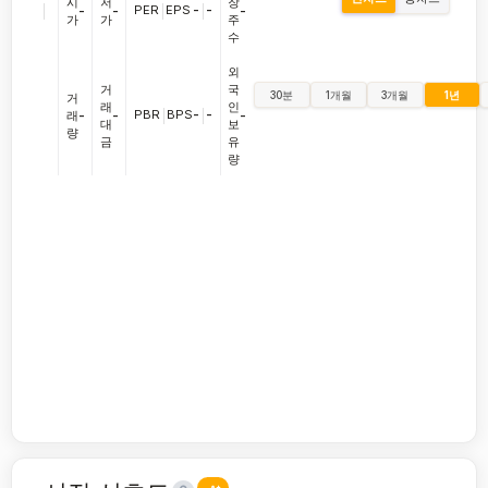
시
저
장
|
PER
|
EPS
-
|
-
-
-
-
가
가
주
수
외
거
국
30분
1개월
3개월
1년
거
래
인
PBR
|
BPS
-
|
-
래
-
-
-
대
보
량
금
유
량