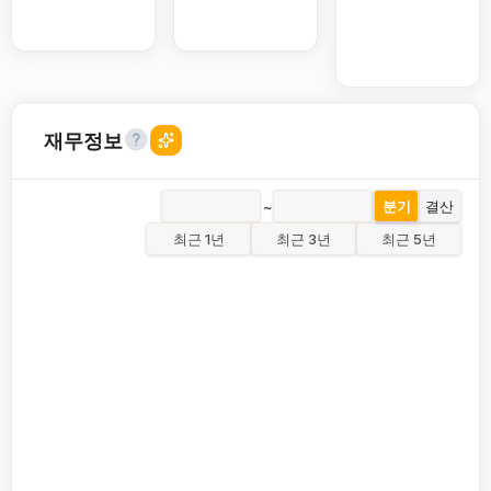
재무정보
~
분기
결산
최근 1년
최근 3년
최근 5년