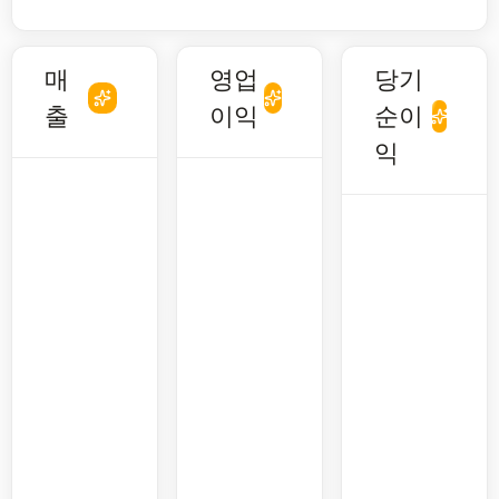
매
영업
당기
출
이익
순이
익