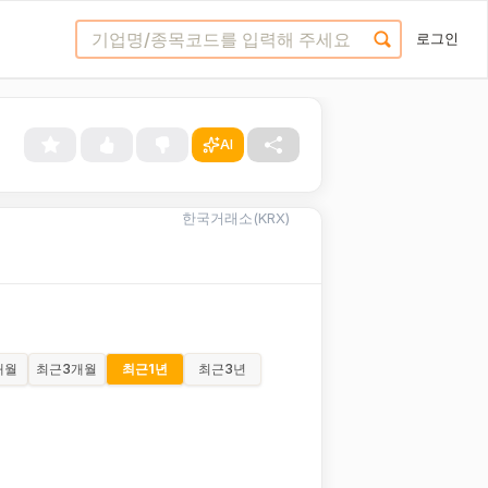
로그인
AI
한국거래소(KRX)
개월
최근
3개월
최근
1년
최근
3년