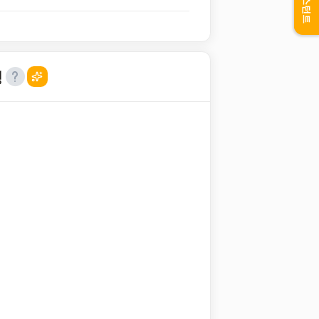
어시스턴트
성