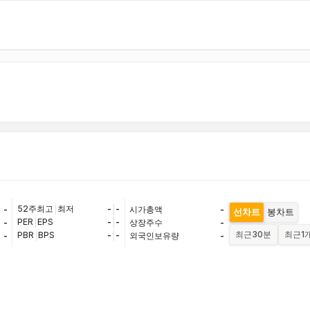
52주최고
|
최저
-
|
-
-
시가총액
-
선차트
봉차트
PER
|
EPS
-
|
-
-
상장주수
-
최근
30분
최근
1
PBR
|
BPS
-
|
-
-
외국인보유량
-