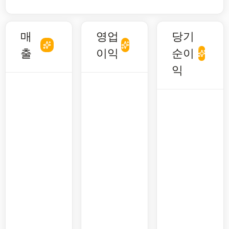
매
영업
당기
출
이익
순이
익