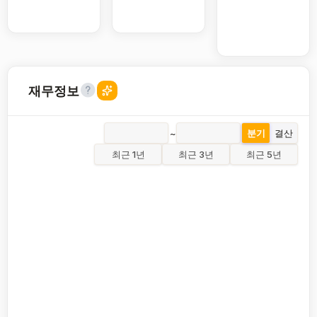
재무정보
~
분기
결산
최근 1년
최근 3년
최근 5년