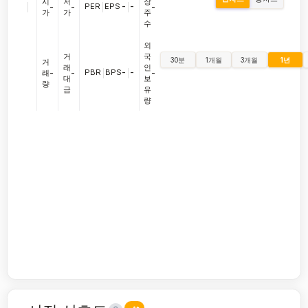
시
저
장
|
PER
|
EPS
-
|
-
-
-
-
가
가
주
수
외
거
국
30분
1개월
3개월
1년
거
래
인
PBR
|
BPS
-
|
-
래
-
-
-
대
보
량
금
유
량