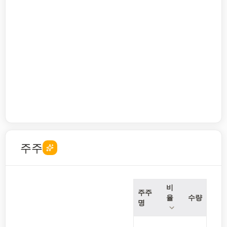
주주
비
주주
율
수량
명