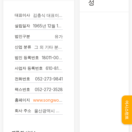
성
대표이사
김충식 대표이사
설립일자
1965년 12월 15일
법인구분
유가
산업 분류
그 외 기타 분류 안된 화학제품 제조업
법인 등록번호
18011-0000636
사업자 등록번호
610-81-07100
전화번호
052-273-9841
팩스번호
052-272-3528
홈페이지
www.songwon.com
어시스턴트
회사 주소
울산광역시 남구 장생포로 83