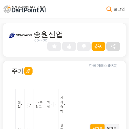
전자공시기반 AI 기업정보
로그인
송원산업
004430
AI
한국거래소(KRX)
주가
시
전
고
52주
|
최
가
-
|
-
-
-
-
일
가
최고
저
총
액
상
선차트
봉차트