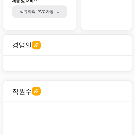
제품 및 서비스
석유화학, PVC가공, 폴리머안정제, 연료및윤활유첨가제, 코팅제,
경영인
직원수