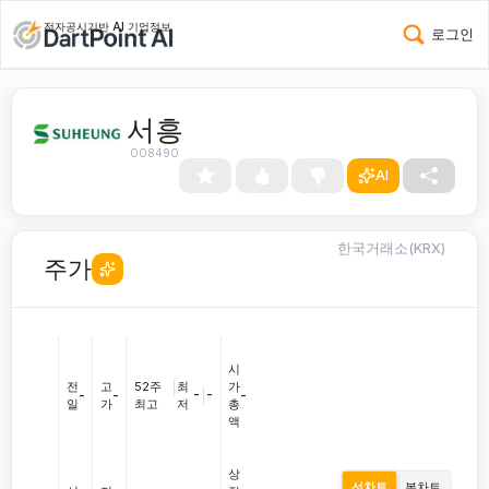
전자공시기반 AI 기업정보
로그인
서흥
008490
AI
한국거래소(KRX)
주가
시
전
고
52주
|
최
가
-
|
-
-
-
-
일
가
최고
저
총
액
상
선차트
봉차트