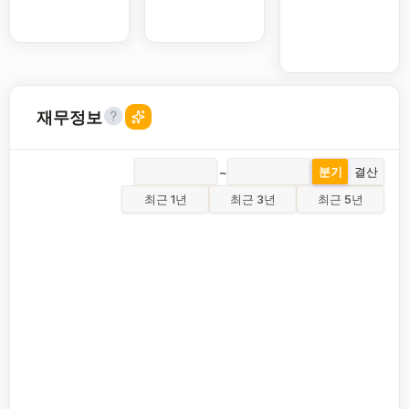
재무정보
~
분기
결산
최근 1년
최근 3년
최근 5년