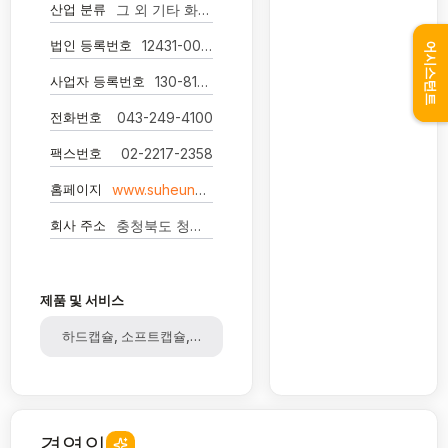
산업 분류
그 외 기타 화학제품 제조업
법인 등록번호
12431-0004252
어시스턴트
사업자 등록번호
130-81-00576
전화번호
043-249-4100
팩스번호
02-2217-2358
홈페이지
www.suheung.com
회사 주소
충청북도 청주시 흥덕구 오송읍 오송생명로 61 -
제품 및 서비스
하드캡슐, 소프트캡슐, 건강기능식품, 화장품, 젤라틴, 콜라겐
경영인