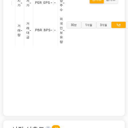
시
저
장
|
PER
|
EPS
-
|
-
-
-
-
가
가
주
수
외
거
국
30분
1개월
3개월
1년
거
래
인
PBR
|
BPS
-
|
-
래
-
-
-
대
보
량
금
유
량