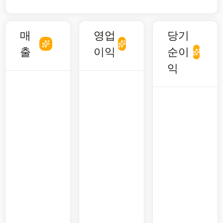
매
영업
당기
출
이익
순이
익