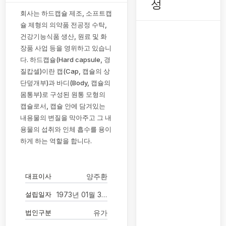
성
회사는 하드캡슐 제조, 소프트캡
슐 제형의 의약품 전공정 수탁,
건강기능식품 생산, 원료 및 화
장품 사업 등을 영위하고 있습니
다. 하드캡슐(Hard capsule, 경
질캅셀)이란 캡(Cap, 캡슐의 상
단덮개부)과 바디(Body, 캡슐의
몸통부)로 구성된 원통 모형의
캡슐로서, 캡슐 안에 담겨있는
내용물의 변질을 막아주고 그 내
용물의 섭취와 인체 흡수를 용이
하게 하는 역할을 합니다.
대표이사
양주환
설립일자
1973년 01월 30일
법인구분
유가