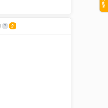
어시스턴트
성