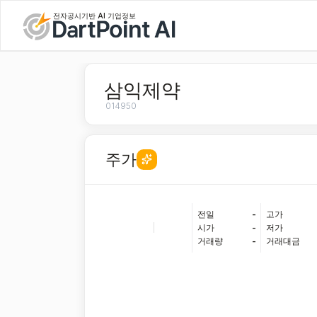
전자공시기반 AI 기업정보
삼익제약
014950
주가
전일
-
고가
|
시가
-
저가
거래량
-
거래대금