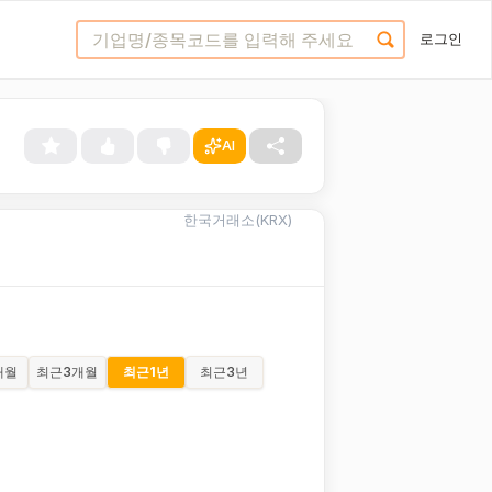
로그인
AI
한국거래소(KRX)
개월
최근
3개월
최근
1년
최근
3년