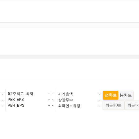
52주최고
|
최저
-
|
-
-
시가총액
-
선차트
봉차트
PER
|
EPS
-
|
-
-
상장주수
-
최근
30분
최근
1
PBR
|
BPS
-
|
-
-
외국인보유량
-