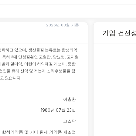
2026년 03월 기준
기업 건전
영위하고 있으며, 생산물질 분류로는 합성의약
. 특히 3대 만성질환인 고혈압, 당뇨병, 고지혈
발과 멀미약, 어린이 허약체질 개선제, 종합
천연물 유래 신약 및 저분자 신약후보물질 탐
고 있습니다.
이충환
1980년 07월 23일
코스닥
합성의약품 및 기타 완제 의약품 제조업