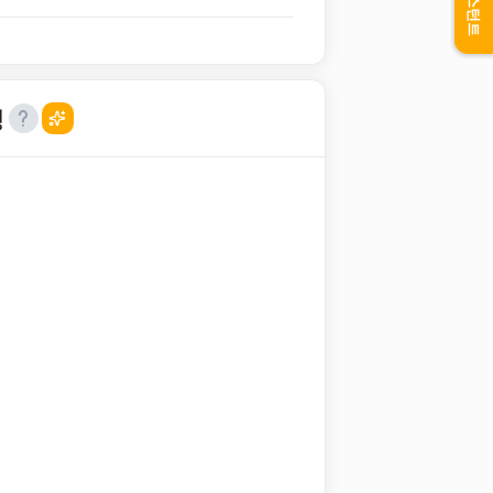
어시스턴트
성