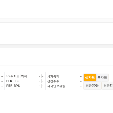
52주최고
|
최저
-
|
-
-
시가총액
-
선차트
봉차트
PER
|
EPS
-
|
-
-
상장주수
-
최근
30분
최근
1
PBR
|
BPS
-
|
-
-
외국인보유량
-