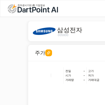
전자공시기반 AI 기업정보
삼성전자
005930
주가
전일
-
고가
|
시가
-
저가
거래량
-
거래대금