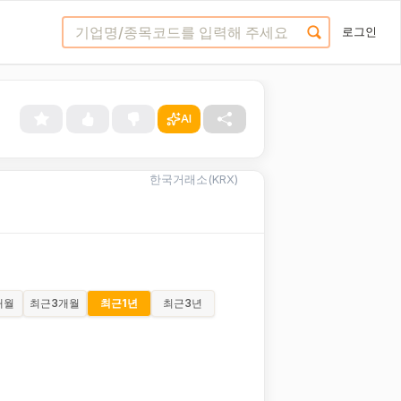
로그인
AI
한국거래소(KRX)
개월
최근
3개월
최근
1년
최근
3년