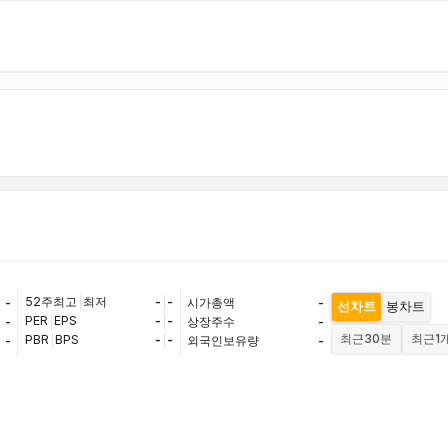
52주최고
|
최저
-
|
-
-
시가총액
-
선차트
봉차트
PER
|
EPS
-
|
-
-
상장주수
-
최근
30분
최근
1
PBR
|
BPS
-
|
-
-
외국인보유량
-