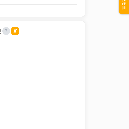
어시스턴트
성