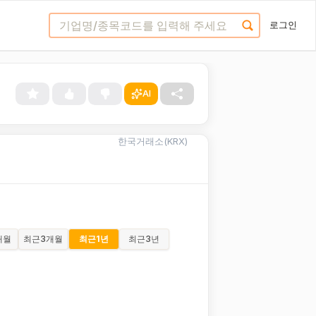
로그인
AI
한국거래소(KRX)
개월
최근
3개월
최근
1년
최근
3년