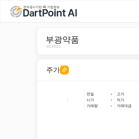
전자공시기반 AI 기업정보
부광약품
003000
주가
전일
-
고가
|
시가
-
저가
거래량
-
거래대금