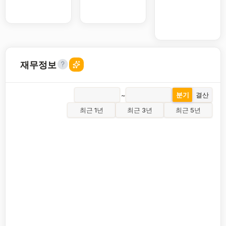
재무정보
~
분기
결산
최근 1년
최근 3년
최근 5년