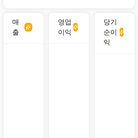
매
영업
당기
출
이익
순이
익