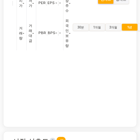
시
저
장
|
PER
|
EPS
-
|
-
-
-
-
가
가
주
수
외
거
국
30분
1개월
3개월
1년
거
래
인
PBR
|
BPS
-
|
-
래
-
-
-
대
보
량
금
유
량