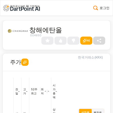
전자공시기반 AI 기업정보
로그인
창해에탄올
004650
AI
한국거래소(KRX)
주가
시
전
고
52주
|
최
가
-
|
-
-
-
-
일
가
최고
저
총
액
상
선차트
봉차트