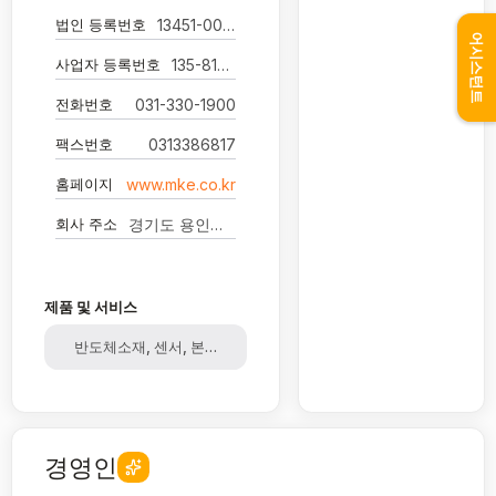
법인 등록번호
13451-0004412
어시스턴트
사업자 등록번호
135-81-06406
전화번호
031-330-1900
팩스번호
0313386817
홈페이지
www.mke.co.kr
회사 주소
경기도 용인시 처인구 포곡읍 금어로 405 엠케이전자
제품 및 서비스
반도체소재, 센서, 본딩와이어, 금속재생
경영인