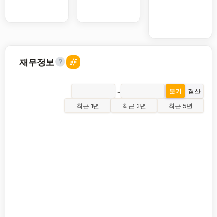
재무정보
~
분기
결산
최근 1년
최근 3년
최근 5년