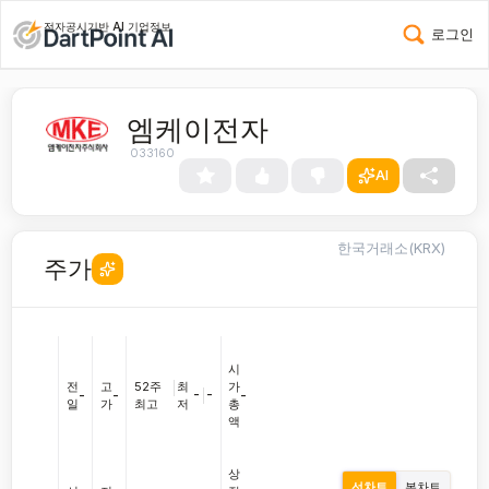
전자공시기반 AI 기업정보
로그인
엠케이전자
033160
AI
한국거래소(KRX)
주가
시
전
고
52주
|
최
가
-
|
-
-
-
-
일
가
최고
저
총
액
상
선차트
봉차트