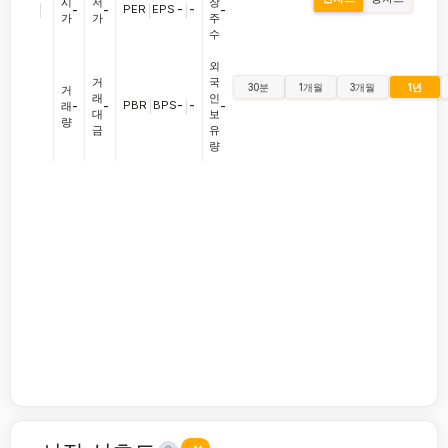
시
저
장
|
PER
|
EPS
-
|
-
-
-
-
가
가
주
수
외
거
국
30분
1개월
3개월
1년
거
래
인
PBR
|
BPS
-
|
-
래
-
-
-
대
보
량
금
유
량