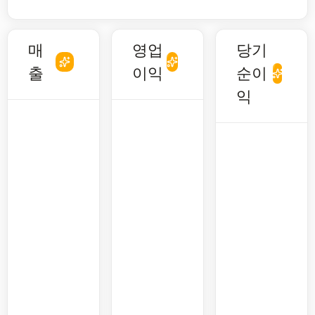
매
영업
당기
출
이익
순이
익