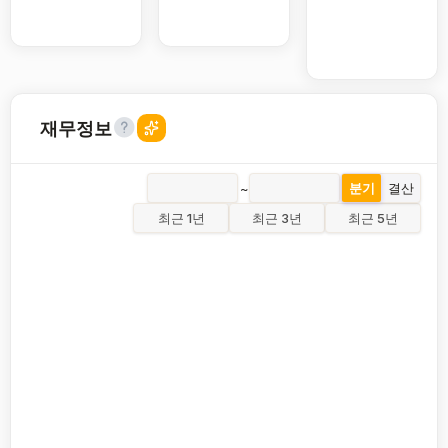
재무정보
~
분기
결산
최근 1년
최근 3년
최근 5년