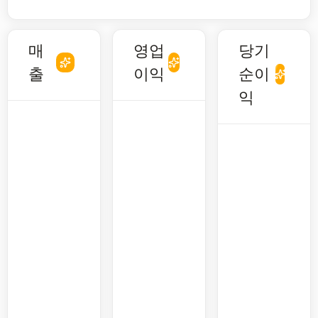
매
영업
당기
출
이익
순이
익