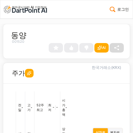
전자공시기반 AI 기업정보
로그인
동양
001520
AI
한국거래소(KRX)
주가
시
전
고
52주
|
최
가
-
|
-
-
-
-
일
가
최고
저
총
액
상
선차트
봉차트