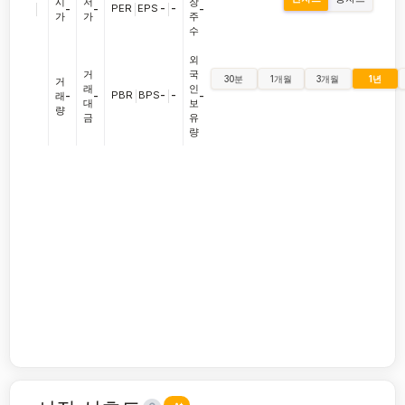
시
저
장
|
PER
|
EPS
-
|
-
-
-
-
가
가
주
수
외
거
국
30분
1개월
3개월
1년
거
래
인
PBR
|
BPS
-
|
-
래
-
-
-
대
보
량
금
유
량