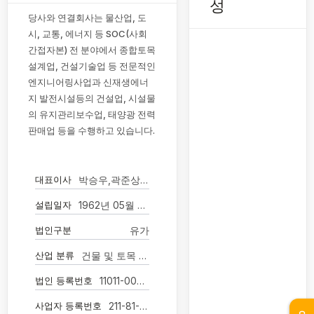
성
당사와 연결회사는 물산업, 도
시, 교통, 에너지 등 SOC(사회
간접자본) 전 분야에서 종합토목
설계업, 건설기술업 등 전문적인
엔지니어링사업과 신재생에너
지 발전시설등의 건설업, 시설물
의 유지관리보수업, 태양광 전력
판매업 등을 수행하고 있습니다.
대표이사
박승우,곽준상,손영일,김덕구
설립일자
1962년 05월 05일
법인구분
유가
산업 분류
건물 및 토목 엔지니어링 서비스업
법인 등록번호
11011-0037740
사업자 등록번호
211-81-08009