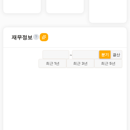
재무정보
~
분기
결산
최근 1년
최근 3년
최근 5년