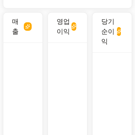
매
영업
당기
출
이익
순이
익