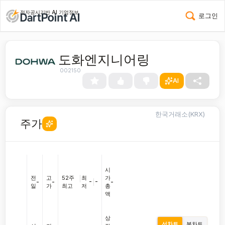
전자공시기반 AI 기업정보
로그인
도화엔지니어링
002150
AI
한국거래소(KRX)
주가
시
전
고
52주
|
최
가
-
|
-
-
-
-
일
가
최고
저
총
액
상
선차트
봉차트