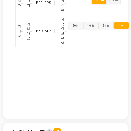
시
저
장
|
PER
|
EPS
-
|
-
-
-
-
가
가
주
수
외
거
국
30분
1개월
3개월
1년
거
래
인
PBR
|
BPS
-
|
-
래
-
-
-
대
보
량
금
유
량