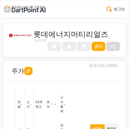
전자공시기반 AI 기업정보
로그인
롯데에너지머티리얼즈
020150
AI
한국거래소(KRX)
주가
시
전
고
52주
|
최
가
-
|
-
-
-
-
일
가
최고
저
총
액
상
선차트
봉차트