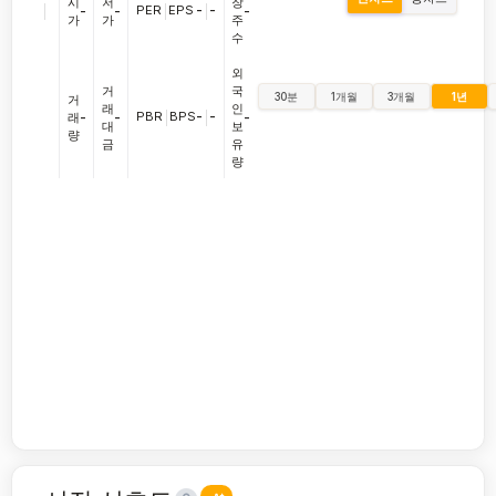
시
저
장
|
PER
|
EPS
-
|
-
-
-
-
가
가
주
수
외
거
국
30분
1개월
3개월
1년
거
래
인
PBR
|
BPS
-
|
-
래
-
-
-
대
보
량
금
유
량