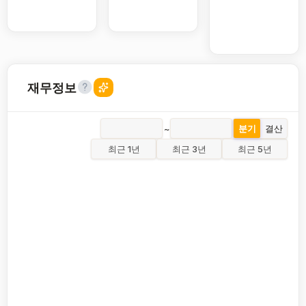
재무정보
~
분기
결산
최근 1년
최근 3년
최근 5년