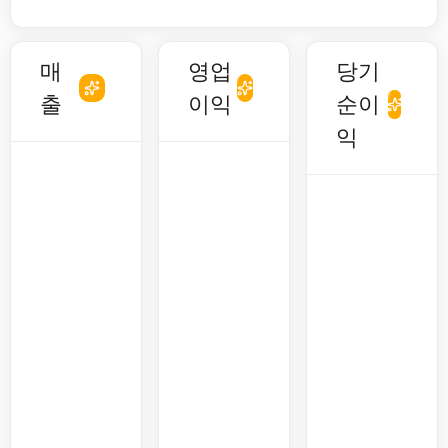
매
영업
당기
출
이익
순이
익