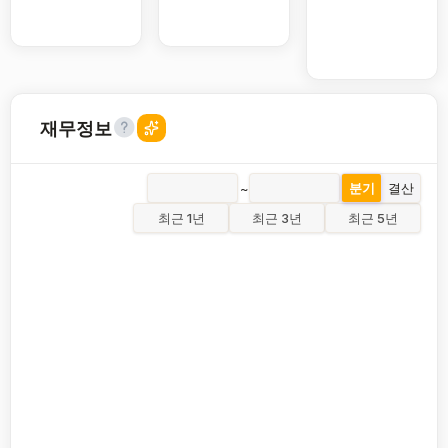
재무정보
~
분기
결산
최근 1년
최근 3년
최근 5년