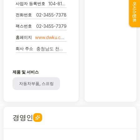
사업자 등록번호
104-81-15560
어시스턴트
전화번호
02-3455-7378
팩스번호
02-3455-7379
홈페이지
www.dwku.com
회사 주소
충청남도 천안시 서북구 성거읍 오목모전길 117-8 대원강업주식회사
제품 및 서비스
자동차부품, 스프링
경영인