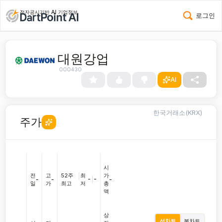
전자공시기반 AI 기업정보
로그인
대원강업
000430
AI
한국거래소(KRX)
주가
시
전
고
52주
|
최
가
-
|
-
-
-
-
일
가
최고
저
총
액
상
선차트
봉차트