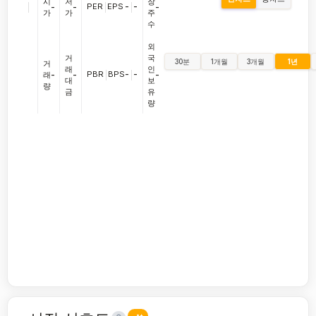
시
저
장
|
PER
|
EPS
-
|
-
-
-
-
가
가
주
수
외
거
국
30분
1개월
3개월
1년
거
래
인
PBR
|
BPS
-
|
-
래
-
-
-
대
보
량
금
유
량