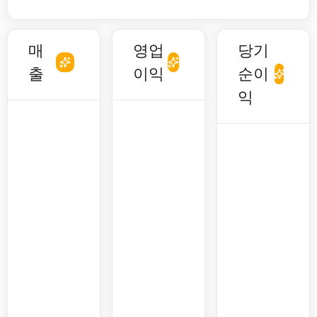
매
영업
당기
출
이익
순이
익