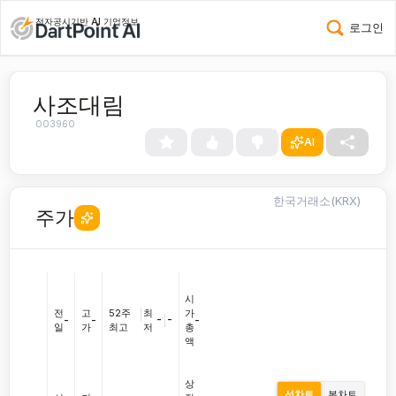
전자공시기반 AI 기업정보
로그인
사조대림
003960
AI
한국거래소(KRX)
주가
시
전
고
52주
|
최
가
-
|
-
-
-
-
일
가
최고
저
총
액
상
선차트
봉차트