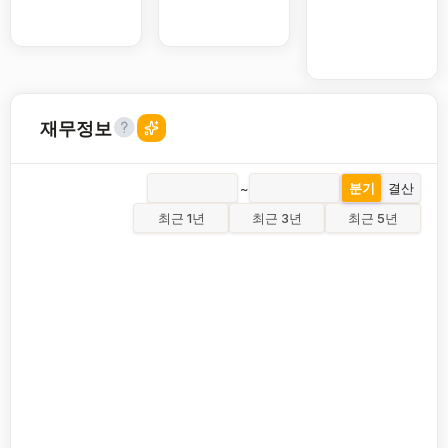
재무정보
~
분기
결산
최근 1년
최근 3년
최근 5년