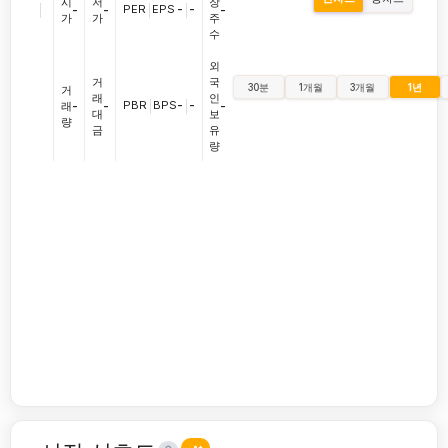
시
저
장
|
PER
|
EPS
-
|
-
-
-
-
가
가
주
수
외
거
국
30분
1개월
3개월
1년
거
래
인
PBR
|
BPS
-
|
-
래
-
-
-
대
보
량
금
유
량