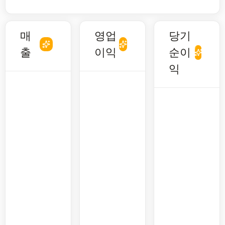
매
영업
당기
출
이익
순이
익