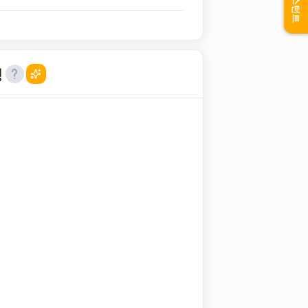
어시스턴트
성