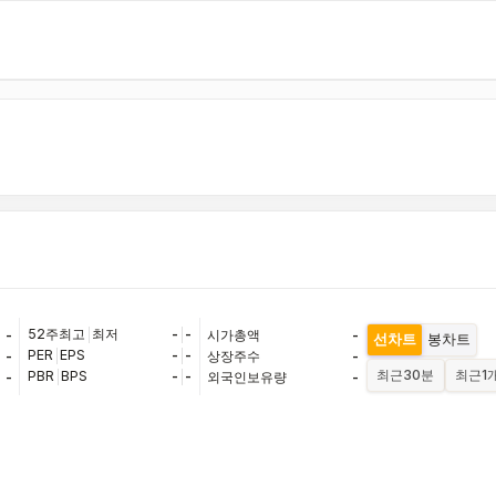
52주최고
|
최저
-
|
-
-
시가총액
-
선차트
봉차트
PER
|
EPS
-
|
-
-
상장주수
-
최근
30분
최근
1
PBR
|
BPS
-
|
-
-
외국인보유량
-