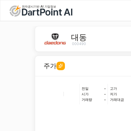
전자공시기반 AI 기업정보
대동
000490
주가
전일
-
고가
|
시가
-
저가
거래량
-
거래대금