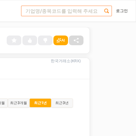
로그인
AI
한국거래소(KRX)
개월
최근
3개월
최근
1년
최근
3년