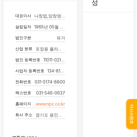
성
대표이사
나창엽,양창영,심일식(각자 대표이사)
설립일자
1965년 05월 29일
법인구분
유가
산업 분류
포장용 플라스틱 성형용기 제조업
법인 등록번호
11011-0212699
사업자 등록번호
134-81-26904
전화번호
031-5174-8800
팩스번호
031-546-0637
홈페이지
www.npc.co.kr
어시스턴트
회사 주소
경기도 용인시 수지구 신수로 785-17 엔피씨(주)