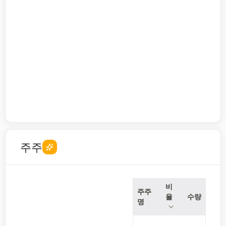
주주
비
주주
율
수량
명