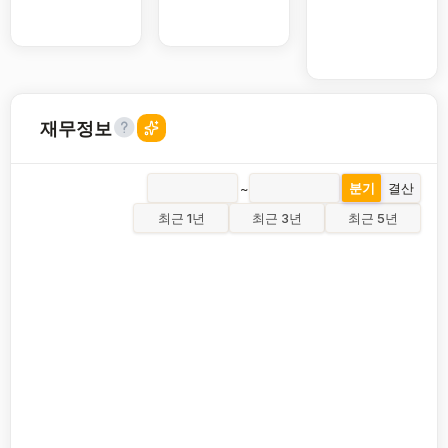
재무정보
~
분기
결산
최근 1년
최근 3년
최근 5년