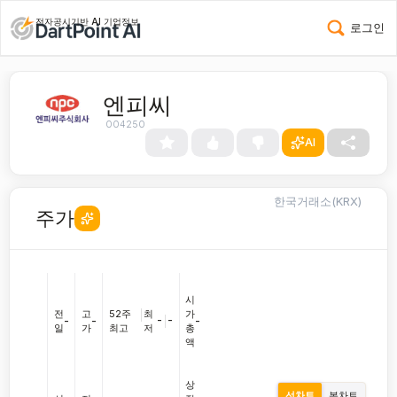
전자공시기반 AI 기업정보
로그인
엔피씨
004250
AI
한국거래소(KRX)
주가
시
전
고
52주
|
최
가
-
|
-
-
-
-
일
가
최고
저
총
액
상
선차트
봉차트