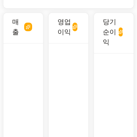
매
영업
당기
출
이익
순이
익