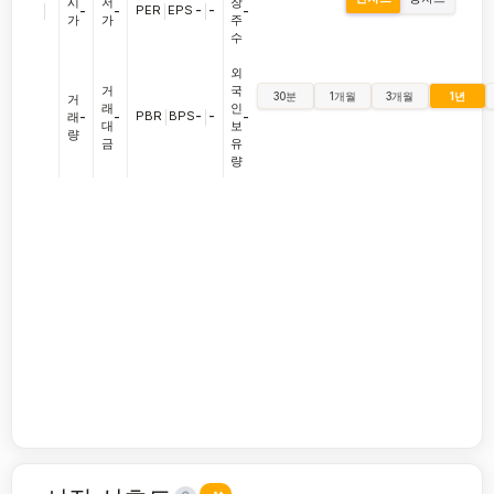
시
저
장
|
PER
|
EPS
-
|
-
-
-
-
가
가
주
수
외
거
국
30분
1개월
3개월
1년
거
래
인
PBR
|
BPS
-
|
-
래
-
-
-
대
보
량
금
유
량