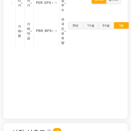
시
저
장
|
PER
|
EPS
-
|
-
-
-
-
가
가
주
수
외
거
국
30분
1개월
3개월
1년
거
래
인
PBR
|
BPS
-
|
-
래
-
-
-
대
보
량
금
유
량