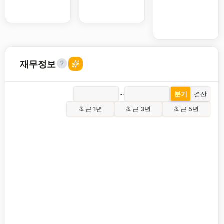
재무정보
~
분기
결산
최근 1년
최근 3년
최근 5년