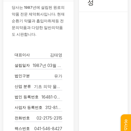
성
당사는 1987년에 설립된 원료의
약품 전문 제약회사입니다. 현재
순환기 약물과 흡입마취제등 전
문의약품과 다양한 일반의약품
도 시판합니다.
대표이사
김태영
설립일자
1987년 03월 31일
법인구분
유가
산업 분류
기초 의약 물질 및 생물학적 제제 제조업
법인 등록번호
16481-0001961
사업자 등록번호
312-81-04567
전화번호
02-2175-2315
어시스턴트
팩스번호
041-546-8427