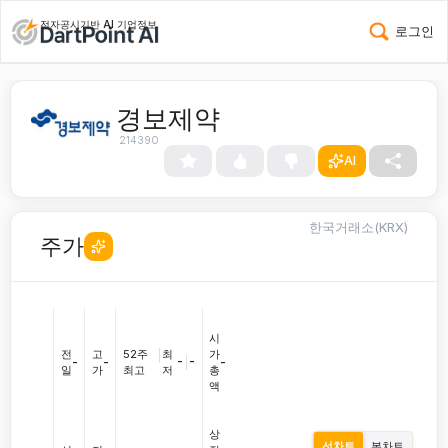
전자공시기반 AI 기업정보
로그인
경보제약
214390
AI
한국거래소(KRX)
주가
시
전
고
52주
|
최
가
-
|
-
-
-
-
일
가
최고
저
총
액
상
선차트
봉차트