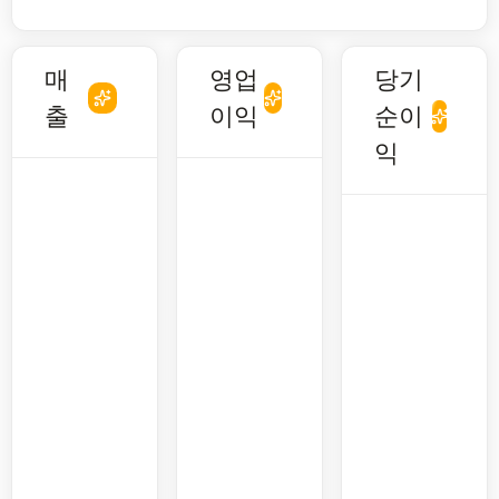
매
영업
당기
출
이익
순이
익